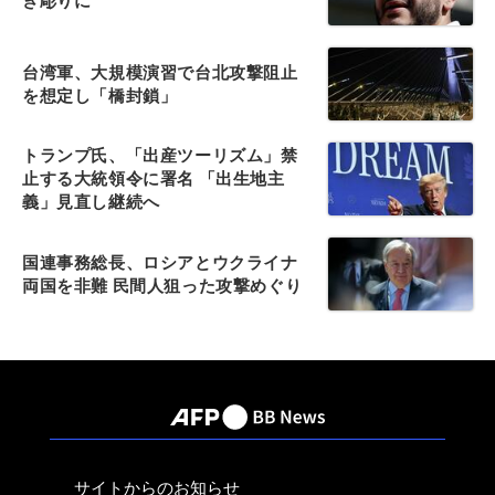
き彫りに
台湾軍、大規模演習で台北攻撃阻止
を想定し「橋封鎖」
トランプ氏、「出産ツーリズム」禁
止する大統領令に署名 「出生地主
義」見直し継続へ
国連事務総長、ロシアとウクライナ
両国を非難 民間人狙った攻撃めぐり
サイトからのお知らせ