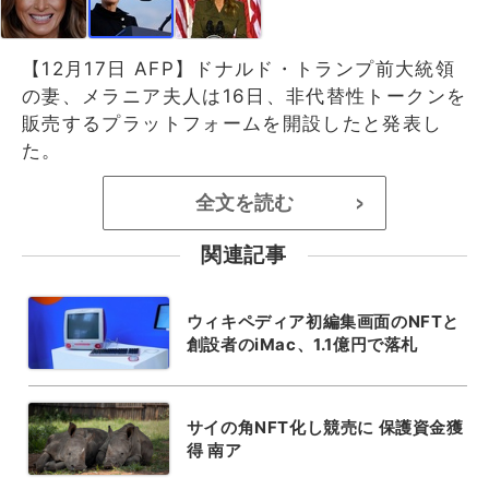
【12月17日 AFP】ドナルド・トランプ前大統領
の妻、メラニア夫人は16日、非代替性トークンを
販売するプラットフォームを開設したと発表し
た。
全文を読む
>
関連記事
ウィキペディア初編集画面のNFTと
創設者のiMac、1.1億円で落札
サイの角NFT化し競売に 保護資金獲
得 南ア