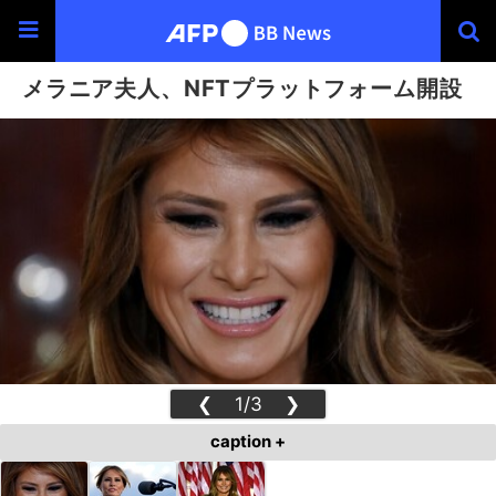
メラニア夫人、NFTプラットフォーム開設
❮
1/3
❯
caption +