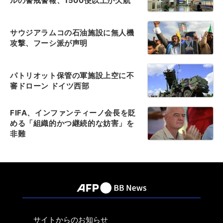
ルの警戒警報、1500便以上が欠航
サウジアラムコの石油施設に無人機
攻撃、フーシ派が声明
パトリオット保管の軍施設上空に不
審ドローン ドイツ西部
FIFA、インファンティーノ会長を貶
める「組織的かつ継続的な妨害」を
非難
サイトからのお知らせ