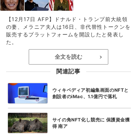
【12月17日 AFP】ドナルド・トランプ前大統領
の妻、メラニア夫人は16日、非代替性トークンを
販売するプラットフォームを開設したと発表し
た。
全文を読む
>
関連記事
ウィキペディア初編集画面のNFTと
創設者のiMac、1.1億円で落札
サイの角NFT化し競売に 保護資金獲
得 南ア