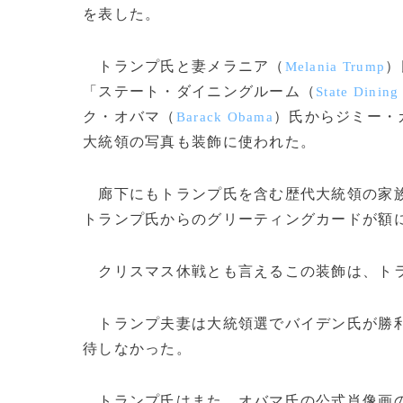
を表した。
トランプ氏と妻メラニア（
）
Melania Trump
「ステート・ダイニングルーム（
State Dinin
ク・オバマ（
）氏からジミー・
Barack Obama
大統領の写真も装飾に使われた。
廊下にもトランプ氏を含む歴代大統領の家族
トランプ氏からのグリーティングカードが額
クリスマス休戦とも言えるこの装飾は、トラ
トランプ夫妻は大統領選でバイデン氏が勝利
待しなかった。
トランプ氏はまた、オバマ氏の公式肖像画の