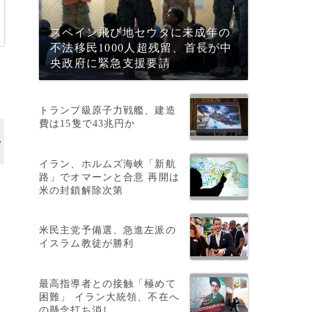
スペイン飛び地セウタに未成年の
不法移民1000人超残留、首長が中
央政府に緊急支援要請
トランプ級原子力戦艦、建造
費は15隻で43兆円か
イラン、ホルムズ海峡「新航
路」でオマーンと合意 再開は
米の封鎖解除次第
）
米民主党予備選、急進左派の
イスラム教徒が勝利
最高指導者との接触「極めて
困難」 イラン大統領、不在へ
の懸念打ち消し