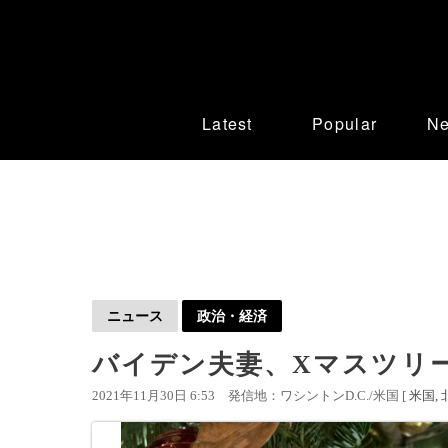
Latest
Popular
N
ニュース
政治・経済
バイデン夫妻、Xマスツリ
2021年11月30日 6:53
発信地：ワシントンD.C./米国 [
米国