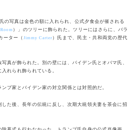
氏の写真は金色の額に入れられ、公式夕食会が催される
）」のツリーに飾られた。ツリーにはさらに、バラ
g Room
カーター（
）氏まで、民主・共和両党の歴代
Jimmy Carter
写真が飾られた。別の壁には、バイデン氏とオバマ氏、
に入れられ飾られている。
ンプ家とバイデン家の対立関係とは対照的だ。
した後、長年の伝統に反し、次期大統領夫妻を茶会に招
除幕式も行わなかった。トランプ氏自身の公式肖像画