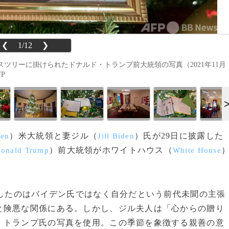
❮
1/12
❯
ツリーに掛けられたドナルド・トランプ前大統領の写真（2021年11月
FP
）米大統領と妻ジル（
）氏が29日に披露した
den
Jill Biden
）前大統領がホワイトハウス（
onald Trump
White House
利したのはバイデン氏ではなく自分だという前代未聞の主張
と険悪な関係にある。しかし、ジル夫人は「心からの贈り
、トランプ氏の写真を使用。この季節を象徴する親善の意