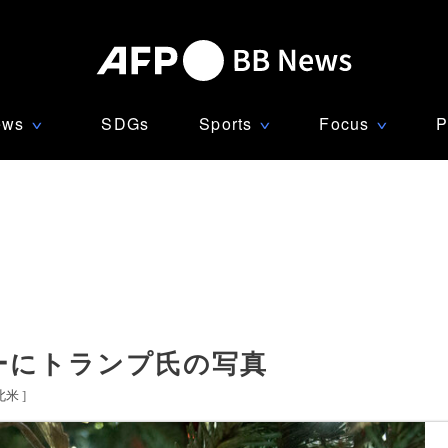
ews
SDGs
Sports
Focus
P
∨
∨
∨
ーにトランプ氏の写真
北米
]