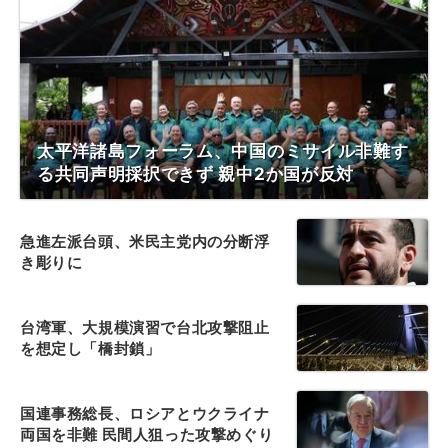
太平洋諸島フォーラム、中国のミサイル非難す
る共同声明採択できず 親中2か国が反対
急進左派台頭、米民主党内の分断浮
き彫りに
台湾軍、大規模演習で台北攻撃阻止
を想定し「橋封鎖」
国連事務総長、ロシアとウクライナ
両国を非難 民間人狙った攻撃めぐり