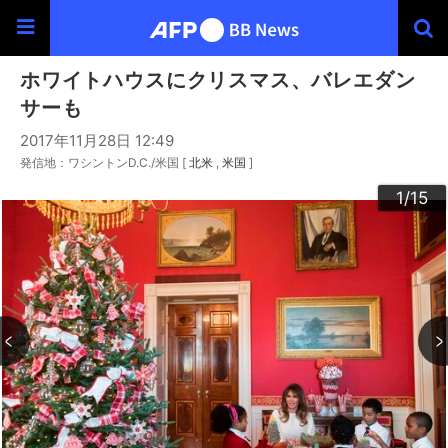
ホワイトハウスにクリスマス、バレエダン
サーも
2017年11月28日 12:49
発信地：ワシントンD.C./米国 [
北米
米国
]
10
13
14
12
15
11
3
4
6
9
2
5
7
8
1
/15
/15
/15
/15
/15
/15
/15
/15
/15
/15
/15
/15
/15
/15
/15