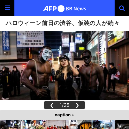
ハロウィーン前日の渋谷、仮装の人が続々
❮
1/25
❯
caption +