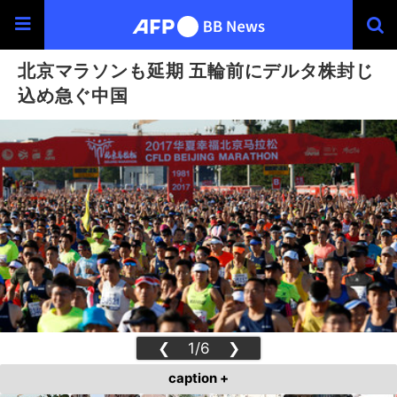
北京マラソンも延期 五輪前にデルタ株封じ
込め急ぐ中国
❮
1/6
❯
caption +