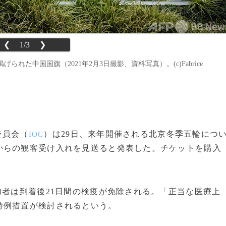
❮
1/3
❯
た中国国旗（2021年2月3日撮影、資料写真）。(c)Fabrice
委員会（
）は29日、来年開催される北京冬季五輪につ
IOC
からの観客受け入れを見送ると発表した。チケットを購入
者は到着後21日間の検疫が免除される。「正当な医療上
特例措置が検討されるという。