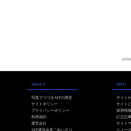
AFP
ABOUT
INFO
写真でつづるAFPの歴史
サイト
サイトポリシー
サイト
プライバシーポリシー
採用情
利用規約
訂正記
運営会社
サイト
AFP通信会長ごあいさつ
ニュー