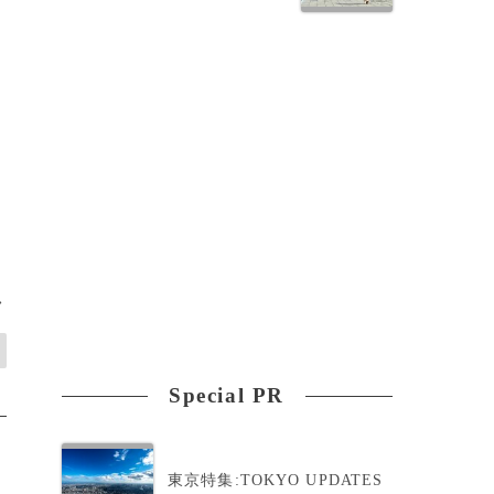
>
Special PR
東京特集:TOKYO UPDATES