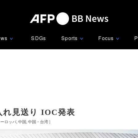
ews
SDGs
Sports
Focus
P
∨
∨
∨
れ見送り IOC発表
ヨーロッパ
中国
中国・台湾
]