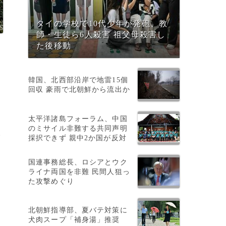
タイの学校で10代少年が発砲、教
師・生徒ら6人殺害 祖父母殺害し
た後移動
韓国、北西部沿岸で地雷15個
回収 豪雨で北朝鮮から流出か
太平洋諸島フォーラム、中国
のミサイル非難する共同声明
い
採択できず 親中2か国が反対
国連事務総長、ロシアとウク
ライナ両国を非難 民間人狙っ
た攻撃めぐり
北朝鮮指導部、夏バテ対策に
犬肉スープ「補身湯」推奨