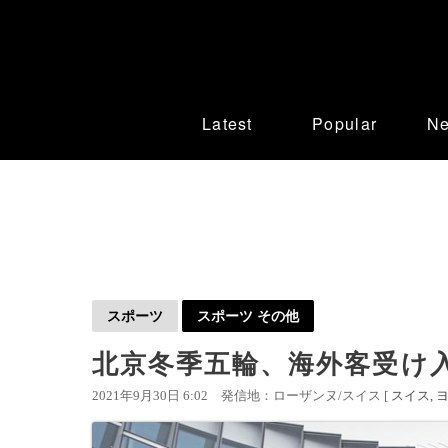
Latest
Popular
N
スポーツ
スポーツ その他
北京冬季五輪、海外客受け入
2021年9月30日 6:02
発信地：ローザンヌ/スイス [
スイス