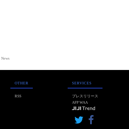
News
OTHER
SERVICES
RSS
プレスリリース
AFP WAA