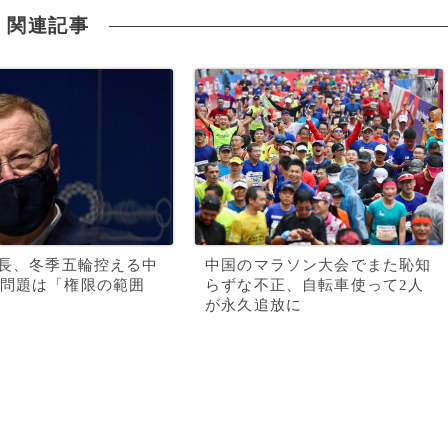
関連記事
会長、冬季五輪控える中
中国のマラソン大会でまた恥知
問題は「権限の範囲
らずな不正、自転車使って2人
が永久追放に