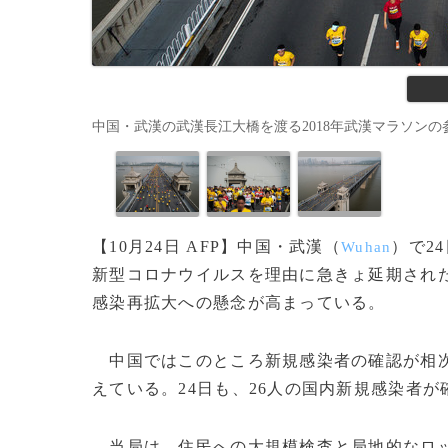
中国・武漢の武漢長江大橋を渡る2018年武漢マラソンの参加者
【10月24日 AFP】中国・武漢（
）で2
Wuhan
新型コロナウイルスを理由に急きょ延期され
感染再拡大への懸念が高まっている。
中国ではこのところ新規感染者の確認が相次
えている。24日も、26人の国内新規感染者が
当局は、住民への大規模検査と局地的なロッ