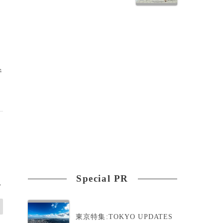
参
Special PR
>
東京特集:TOKYO UPDATES