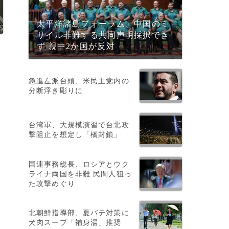
太平洋諸島フォーラム、中国のミ
サイル非難する共同声明採択でき
ず 親中2か国が反対
急進左派台頭、米民主党内の
分断浮き彫りに
台湾軍、大規模演習で台北攻
、
撃阻止を想定し「橋封鎖」
国連事務総長、ロシアとウク
ライナ両国を非難 民間人狙っ
た攻撃めぐり
北朝鮮指導部、夏バテ対策に
犬肉スープ「補身湯」推奨