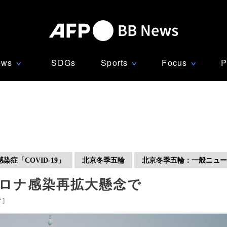
ews
SDGs
Sports
Focus
P
∨
∨
∨
症「COVID-19」
北京冬季五輪
北京冬季五輪：一般ニュー
コロナ感染再拡大懸念で
湾
]