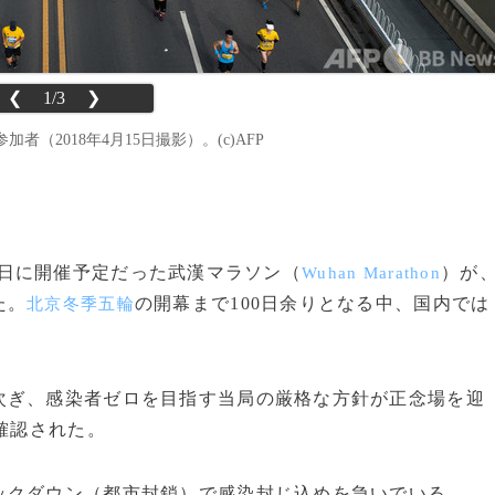
❮
1/3
❯
（2018年4月15日撮影）。(c)AFP
4日に開催予定だった武漢マラソン（
）が
Wuhan Marathon
た。
の開幕まで100日余りとなる中、国内では
北京冬季五輪
ぎ、感染者ゼロを目指す当局の厳格な方針が正念場を迎
確認された。
クダウン（都市封鎖）で感染封じ込めを急いでいる。