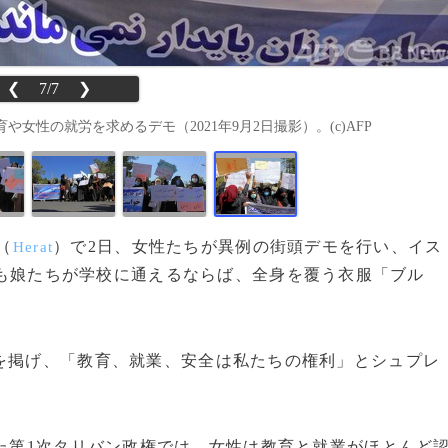
❮
7/7
❯
性の就労を求めるデモ（2021年9月2日撮影）。(c)AFP
（
）で2日、女性たちが異例の街頭デモを行い、イス
Herat
も娘たちが学校に通えるならば、全身を覆う衣服「ブル
を掲げ、「教育、就業、安全は私たちの権利」とシュプレ
た第1次タリバン政権では、女性は教育と就業がほとんど