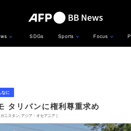
ews
SDGs
Sports
Focus
P
∨
∨
∨
んなに
モ タリバンに権利尊重求め
フガニスタン
アジア・オセアニア
]