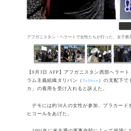
アフガニスタン・ヘラートで女性たちが行った、女子教育や女
【9月3日 AFP】アフガニスタン西部ヘラート
ラム主義組織タリバン（
）の支配下で
Taliban
カ」の着用を受け入れると訴えた。
デモには約50人の女性が参加。プラカード
ヒコールをあげた。
2001年に米主導の軍事作戦によって崩壊し