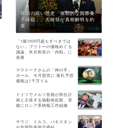
韓国の暗い歴史「強制的な国際養
子縁組」、大統領が真相解明を約
束
「1個3000円超もすべきでは
ない」ブリトーの価格めぐる
議論、米共和党の「内戦」に
発展
マラドーナさんの「神の手」
ボール、今月競売に 落札予想
価格は1千万ドル
ドイツでメルツ首相が辞任計
画と主張する偽動画拡散、背
後にロシア系情報工作組織
サウジ、トルコ、パキスタン
が共同防衛協定締結
認