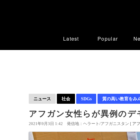
Latest
Popular
N
ニュース
社会
SDGs
質の高い教育をみ
アフガン女性らが異例のデ
2021年9月3日 1:42
発信地：ヘラート/アフガニスタン [
ア