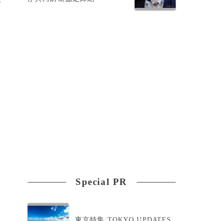
て
Special PR
東京特集:TOKYO UPDATES