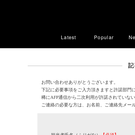
Latest
Popular
N
記
お問い合わせありがとうございます。
下記に必要事項をご入力頂きますと許諾部門
稀にAFP通信から二次利用が許諾されていな
ご連絡の必要な方は、お名前、ご連絡先メー