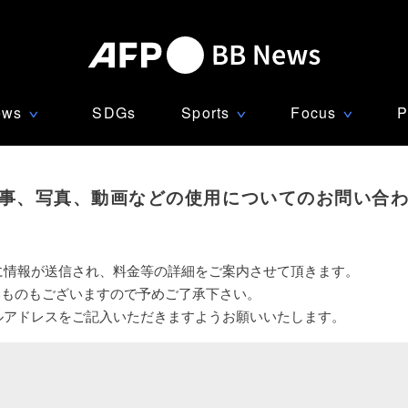
ews
SDGs
Sports
Focus
P
∨
∨
∨
事、写真、動画などの使用についてのお問い合
に情報が送信され、料金等の詳細をご案内させて頂きます。
いものもございますので予めご了承下さい。
ルアドレスをご記入いただきますようお願いいたします。