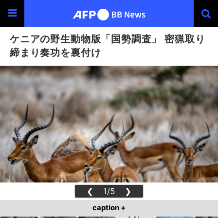
ケニアの野生動物版「国勢調査」 密猟取り
締まり奏功を裏付け
❮
1/5
❯
caption +