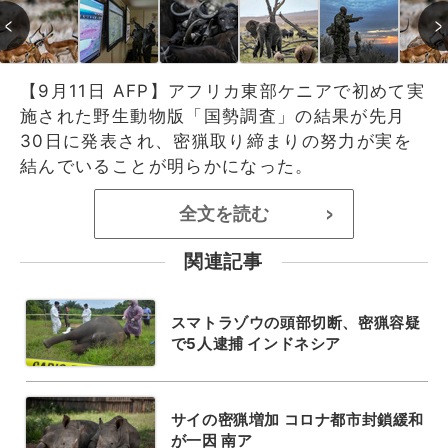
【9月11日 AFP】アフリカ東部ケニアで初めて実
施された野生動物版「国勢調査」の結果が先月
30日に発表され、密猟取り締まりの努力が実を
結んでいることが明らかになった。
全文を読む
>
関連記事
スマトラゾウの頭部切断、密猟容疑
で5人逮捕 インドネシア
サイの密猟増加 コロナ都市封鎖緩和
が一因 南ア