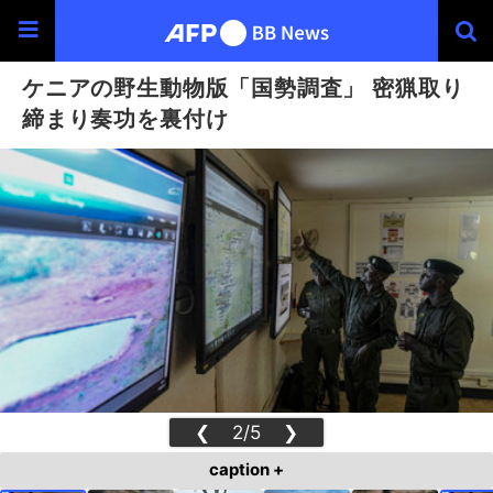
ケニアの野生動物版「国勢調査」 密猟取り
締まり奏功を裏付け
❮
2/5
❯
caption +