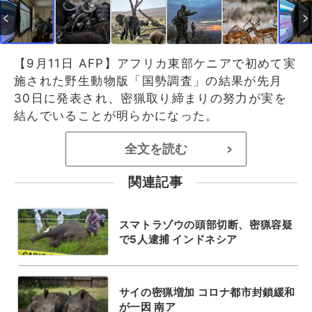
【9月11日 AFP】アフリカ東部ケニアで初めて実
施された野生動物版「国勢調査」の結果が先月
30日に発表され、密猟取り締まりの努力が実を
結んでいることが明らかになった。
全文を読む
>
関連記事
スマトラゾウの頭部切断、密猟容疑
で5人逮捕 インドネシア
サイの密猟増加 コロナ都市封鎖緩和
が一因 南ア