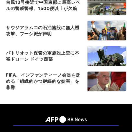
台風13号接近で中国東部に最高レベ
ルの警戒警報、1500便以上が欠航
サウジアラムコの石油施設に無人機
攻撃、フーシ派が声明
パトリオット保管の軍施設上空に不
審ドローン ドイツ西部
FIFA、インファンティーノ会長を貶
める「組織的かつ継続的な妨害」を
非難