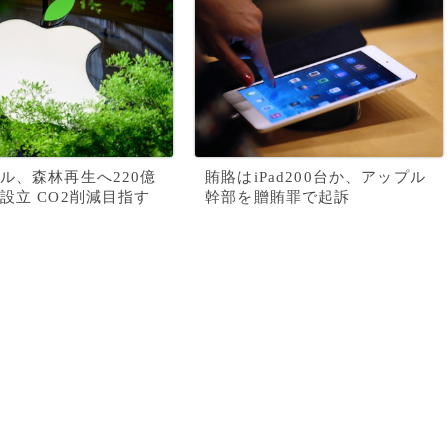
ル、森林再生へ220億
賄賂はiPad200台か、アップル
設立 CO2削減目指す
幹部を贈賄罪で起訴