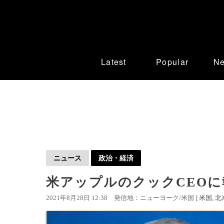
Latest
Popular
N
ニュース
政治・経済
米アップルのクックCEOに
2021年8月28日 12:38
発信地：ニューヨーク/米国 [
米国
北