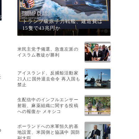
トランプ級原子力戦艦、建造費は
15隻で43兆円か
米民主党予備選、急進左派の
イスラム教徒が勝利
アイスランド、反捕鯨活動家
任
21人に国外退去命令 再入国も
禁止
生配信中のインフルエンサー
射殺、麻薬組織に関する投稿
への報復か メキシコ
ポーランドへの米軍恒久的基
め
地設置、米国側と協議中 国防
副大臣