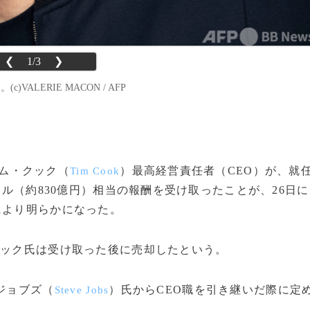
❮
1/3
❯
ALERIE MACON / AFP
ム・クック（
）最高経営責任者（CEO）が、就
Tim Cook
ドル（約830億円）相当の報酬を受け取ったことが、26日に
により明らかになった。
クック氏は受け取った後に売却したという。
ジョブズ（
）氏からCEO職を引き継いだ際に定
Steve Jobs