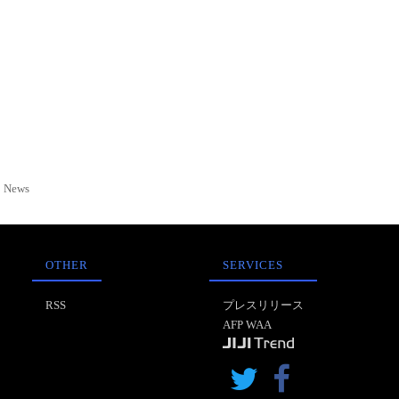
News
OTHER
SERVICES
RSS
プレスリリース
AFP WAA