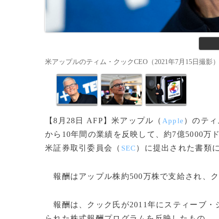
米アップルのティム・クックCEO（2021年7月15日撮影）。(c)V
【8月28日 AFP】米アップル（
）のティ
Apple
から10年間の業績を反映して、約7億5000万
米証券取引委員会（
）に提出された書類
SEC
報酬はアップル株約500万株で支給され、
報酬は、クック氏が2011年にスティーブ・
られた株式報酬プログラムを反映したもの。