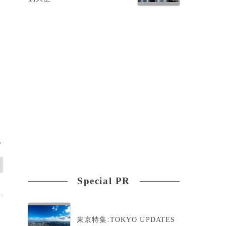
>
Special PR
東京特集:TOKYO UPDATES