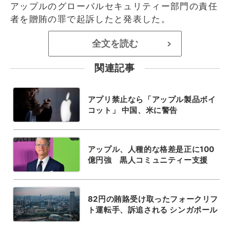
アップルのグローバルセキュリティー部門の責任
者を贈賄の罪で起訴したと発表した。
全文を読む
>
関連記事
アプリ禁止なら「アップル製品ボイ
コット」 中国、米に警告
アップル、人種的な格差是正に100
億円強 黒人コミュニティー支援
82円の賄賂受け取ったフォークリフ
ト運転手、訴追される シンガポール