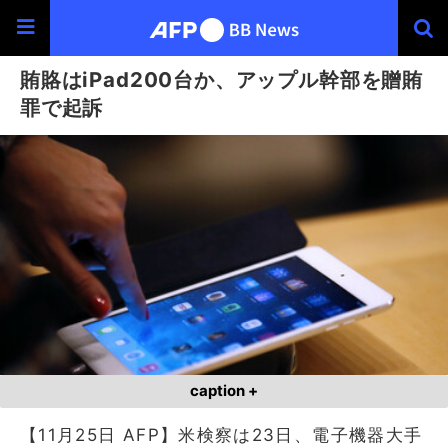
賄賂はiPad200台か、アップル幹部を贈賄
罪で起訴
caption +
【11月25日 AFP】米検察は23日、電子機器大手