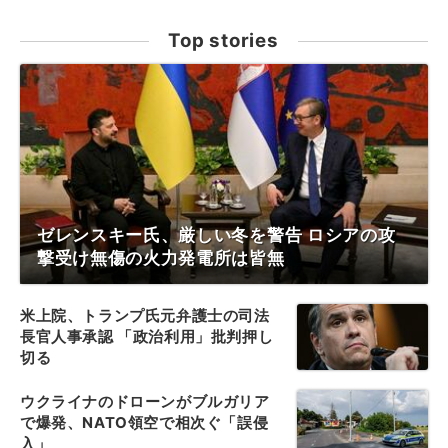
Top stories
ゼレンスキー氏、厳しい冬を警告 ロシアの攻
撃受け無傷の火力発電所は皆無
米上院、トランプ氏元弁護士の司法
長官人事承認 「政治利用」批判押し
切る
ウクライナのドローンがブルガリア
で爆発、NATO領空で相次ぐ「誤侵
入」