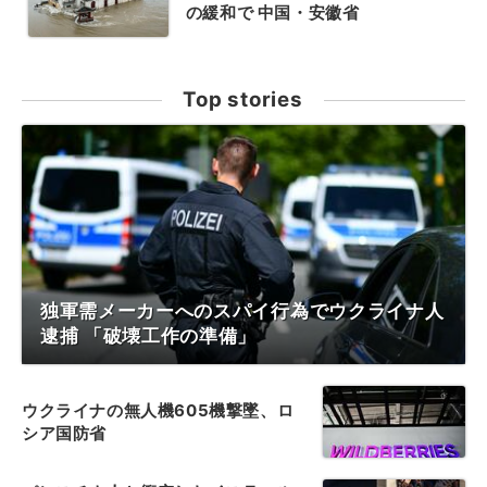
の緩和で 中国・安徽省
Top stories
独軍需メーカーへのスパイ行為でウクライナ人
逮捕 「破壊工作の準備」
ウクライナの無人機605機撃墜、ロ
シア国防省