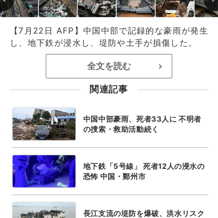
【7月22日 AFP】中国中部で記録的な豪雨が発生
し、地下鉄が浸水し、堤防や土手が損傷した。
全文を読む
>
関連記事
中国中部豪雨、死者33人に 不明者
の捜索・救助活動続く
地下鉄「5号線」 死者12人の浸水の
恐怖 中国・鄭州市
長江支流の堤防を爆破、洪水リスク