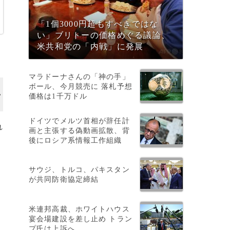
「1個3000円超もすべきではな
い」ブリトーの価格めぐる議論、
米共和党の「内戦」に発展
マラドーナさんの「神の手」
ボール、今月競売に 落札予想
価格は1千万ドル
ドイツでメルツ首相が辞任計
れ
画と主張する偽動画拡散、背
後にロシア系情報工作組織
サウジ、トルコ、パキスタン
が共同防衛協定締結
米連邦高裁、ホワイトハウス
宴会場建設を差し止め トラン
プ氏は上訴へ