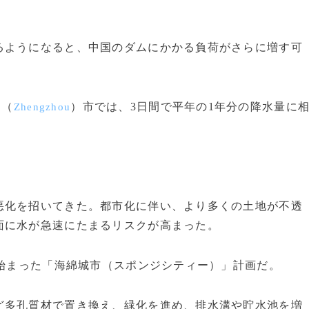
ようになると、中国のダムにかかる負荷がさらに増す可
州（
）市では、3日間で平年の1年分の降水量に
Zhengzhou
化を招いてきた。都市化に伴い、より多くの土地が不透
面に水が急速にたまるリスクが高まった。
に始まった「海綿城市（スポンジシティー）」計画だ。
多孔質材で置き換え、緑化を進め、排水溝や貯水池を増