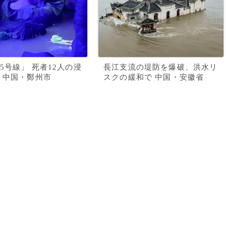
5号線」 死者12人の浸
長江支流の堤防を爆破、洪水リ
 中国・鄭州市
スクの緩和で 中国・安徽省