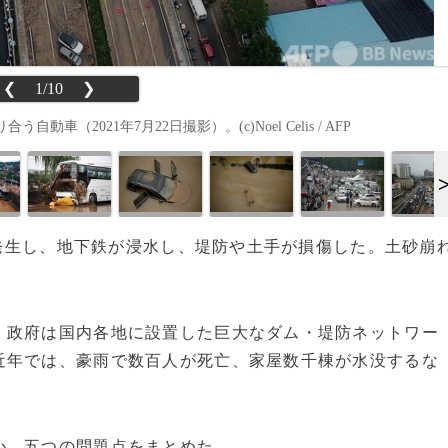
❮
1/10
❯
2021年7月22日撮影）。(c)Noel Celis / AFP
雨が発生し、地下鉄が浸水し、堤防や土手が損傷した。土砂崩
政府は国内各地に設置した巨大なダム・堤防ネットワー
近年では、豪雨で数百人が死亡、家屋数千棟が水没するな
か、五つの問題点をまとめた。