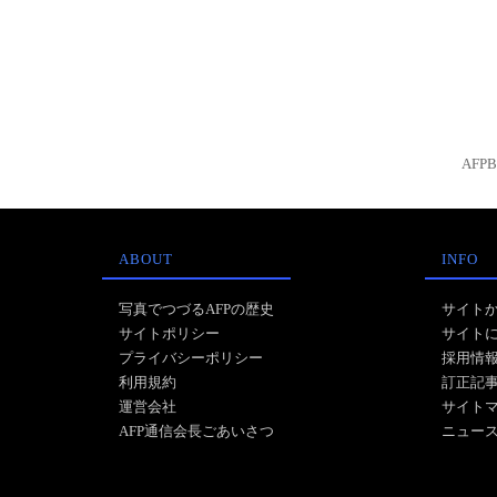
AFP
ABOUT
INFO
写真でつづるAFPの歴史
サイト
サイトポリシー
サイト
プライバシーポリシー
採用情
利用規約
訂正記
運営会社
サイト
AFP通信会長ごあいさつ
ニュー