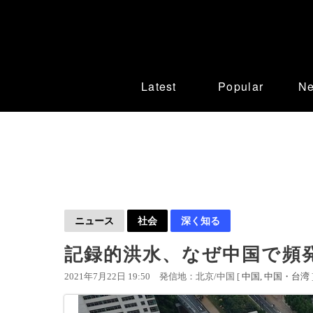
Latest
Popular
N
ニュース
社会
深く知る
記録的洪水、なぜ中国で頻
2021年7月22日 19:50
発信地：北京/中国 [
中国
中国・台湾