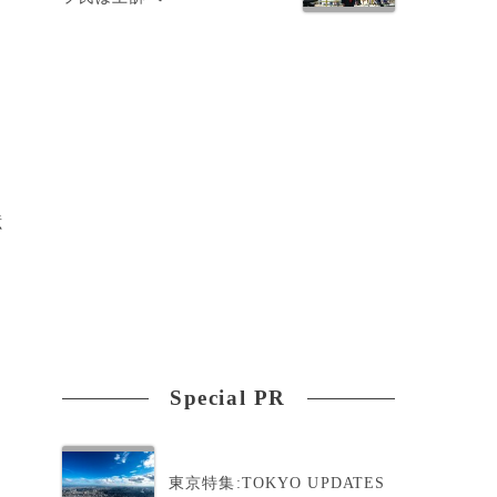
億
Special PR
東京特集:TOKYO UPDATES