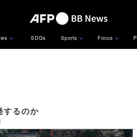
ews
SDGs
Sports
Focus
P
∨
∨
∨
発するのか
]