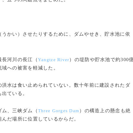
うかい）させたりするために、ダムやせき、貯水池に依
最長河川の長江（
）の堤防や貯水池で約300
Yangtze River
流域への被害を軽減した。
洪水は食い止められていない。数十年前に建設されたダ
も出ている。
ダム、三峡ダム（
）の構造上の懸念も絶
Three Gorges Dam
組んだ場所に位置しているからだ。