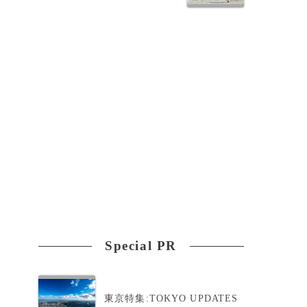
の
Special PR
東京特集:TOKYO UPDATES