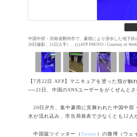
中国中部・河南省鄭州市で、豪雨により浸水した地下鉄の
20日撮影、21日入手）。(c)AFP PHOTO / Courtesy of Weibo 
【7月22日 AFP】マニキュアを塗った指
──21日、中国のSNSユーザーをがくぜんと
20日夕方、集中豪雨に見舞われた中国中部
水が流れ込み、市当局発表で少なくとも12人
中国版ツイッター（
）の微博（ウェ
Twitter