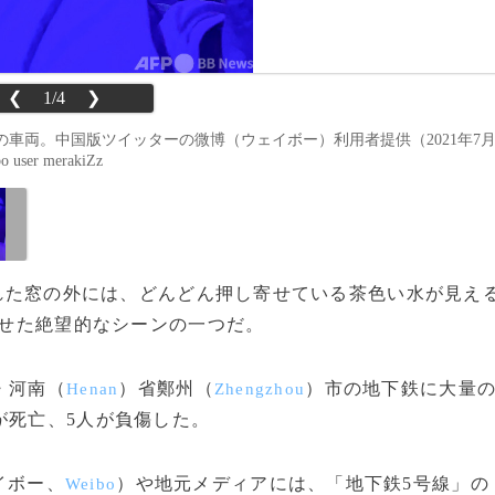
❮
1/4
❯
車両。中国版ツイッターの微博（ウェイボー）利用者提供（2021年7
user merakiZz
が触れた窓の外には、どんどん押し寄せている茶色い水が見え
させた絶望的なシーンの一つだ。
・河南（
）省鄭州（
）市の地下鉄に大量
Henan
Zhengzhou
が死亡、5人が負傷した。
イボー、
）や地元メディアには、「地下鉄5号線」の
Weibo