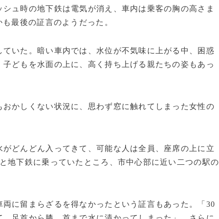
ッシュ時の地下鉄は電気が消え、車内は乗客の胸の高さま
かも最後の証言のようだった。
ていた。暗い車内では、水位が不気味に上がる中、困惑
。子どもを水面の上に、高く持ち上げる親たちの姿もあっ
おかしくない状況に、思わず窓に触れてしまった女性の
がどんどん入ってきて、可能な人は全員、座席の上に立
うと地下鉄に乗っていたところ、市中心部に近い二つの駅
両に留まらざるを得なかったという証言もあった。「30
て、足首から膝、首まで水に漬かってしまった」。さらに