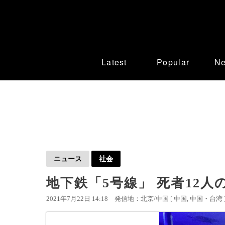
Latest
Popular
N
ニュース
社会
地下鉄「5号線」 死者12人
2021年7月22日 14:18
発信地：北京/中国 [
中国
中国・台湾