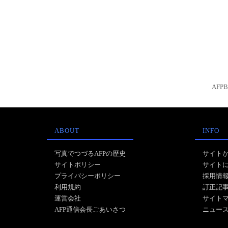
AFP
ABOUT
INFO
写真でつづるAFPの歴史
サイト
サイトポリシー
サイト
プライバシーポリシー
採用情
利用規約
訂正記
運営会社
サイト
AFP通信会長ごあいさつ
ニュー