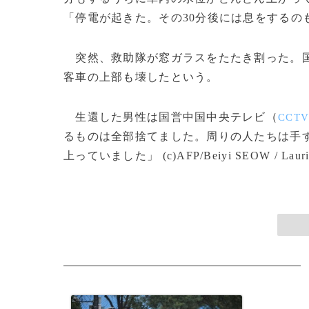
「停電が起きた。その30分後には息をするの
突然、救助隊が窓ガラスをたたき割った。国
客車の上部も壊したという。
生還した男性は国営中国中央テレビ（
CCT
るものは全部捨てました。周りの人たちは手
上っていました」 (c)AFP/Beiyi SEOW / Laur