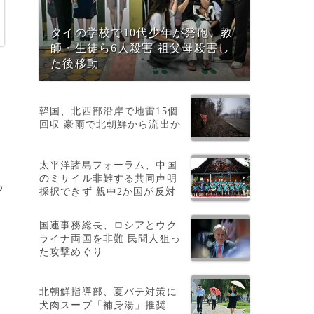
タイの学校で10代少年が発砲、教
師・生徒ら6人殺害 祖父母殺害し
た後移動
月
韓国、北西部沿岸で地雷15個
回収 豪雨で北朝鮮から流出か
太平洋諸島フォーラム、中国
のミサイル非難する共同声明
る
採択できず 親中2か国が反対
国連事務総長、ロシアとウク
ライナ両国を非難 民間人狙っ
の
た攻撃めぐり
北朝鮮指導部、夏バテ対策に
犬肉スープ「補身湯」推奨