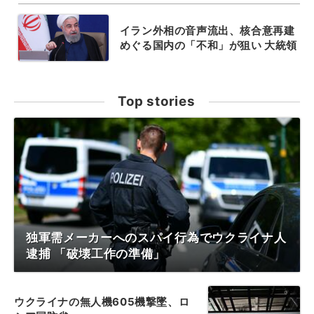
イラン外相の音声流出、核合意再建
めぐる国内の「不和」が狙い 大統領
Top stories
独軍需メーカーへのスパイ行為でウクライナ人
逮捕 「破壊工作の準備」
ウクライナの無人機605機撃墜、ロ