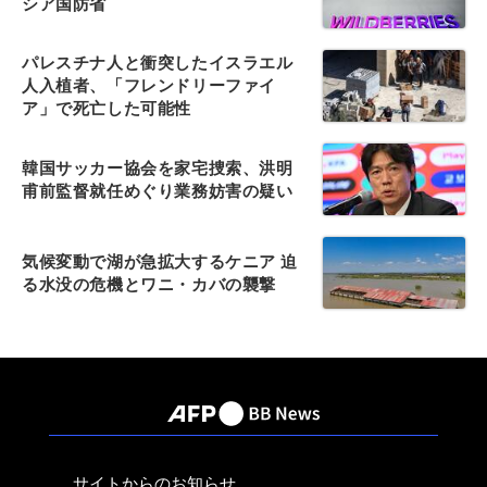
シア国防省
パレスチナ人と衝突したイスラエル
人入植者、「フレンドリーファイ
ア」で死亡した可能性
韓国サッカー協会を家宅捜索、洪明
甫前監督就任めぐり業務妨害の疑い
気候変動で湖が急拡大するケニア 迫
る水没の危機とワニ・カバの襲撃
サイトからのお知らせ