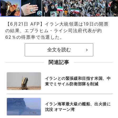
【6月21日 AFP】イラン大統領選は19日の開票
の結果、エブラヒム・ライシ司法府代表が約
62％の得票率で当選した。
全文を読む
>
関連記事
イランとの緊張緩和目指す米国、中
東でミサイル防衛部隊を削減
イラン海軍最大級の艦船、出火後に
沈没 オマーン湾