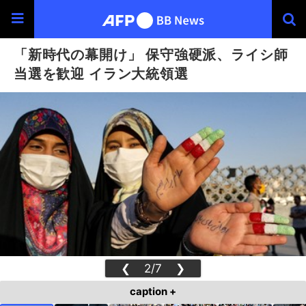
「新時代の幕開け」 保守強硬派、ライシ師
当選を歓迎 イラン大統領選
❮
2/7
❯
caption +