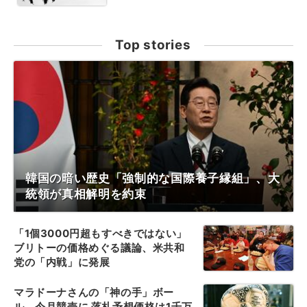
Top stories
韓国の暗い歴史「強制的な国際養子縁組」、大
統領が真相解明を約束
「1個3000円超もすべきではない」
ブリトーの価格めぐる議論、米共和
党の「内戦」に発展
マラドーナさんの「神の手」ボー
ル、今月競売に 落札予想価格は1千万