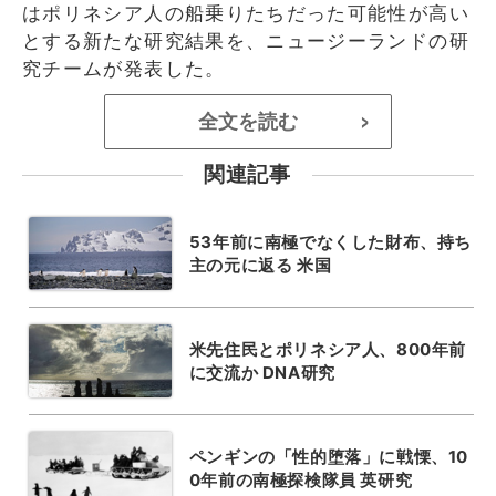
はポリネシア人の船乗りたちだった可能性が高い
とする新たな研究結果を、ニュージーランドの研
究チームが発表した。
全文を読む
>
関連記事
53年前に南極でなくした財布、持ち
主の元に返る 米国
米先住民とポリネシア人、800年前
に交流か DNA研究
ペンギンの「性的堕落」に戦慄、10
0年前の南極探検隊員 英研究