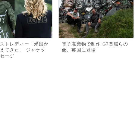
ストレディー「米国か
電子廃棄物で制作 G7首脳らの
えてきた」 ジャケッ
像、英国に登場
セージ