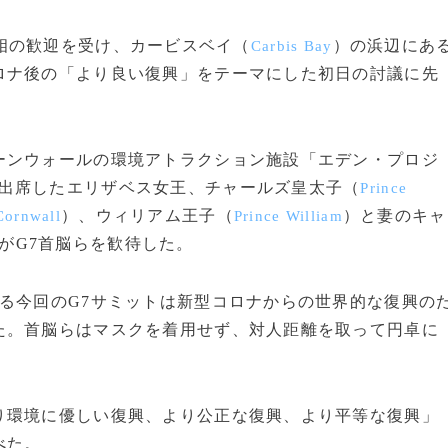
相の歓迎を受け、カービスベイ（
）の浜辺にあ
Carbis Bay
ロナ後の「より良い復興」をテーマにした初日の討議に先
ンウォールの環境アトラクション施設「エデン・プロジ
出席したエリザベス女王、チャールズ皇太子（
Prince
）、ウィリアム王子（
）と妻のキャ
Cornwall
Prince William
がG7首脳らを歓待した。
る今回のG7サミットは新型コロナからの世界的な復興の
た。首脳らはマスクを着用せず、対人距離を取って円卓に
環境に優しい復興、より公正な復興、より平等な復興」
べた。