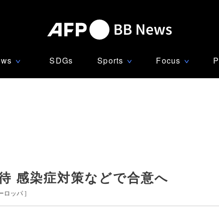
ews
SDGs
Sports
Focus
P
∨
∨
∨
待 感染症対策などで合意へ
ーロッパ
]