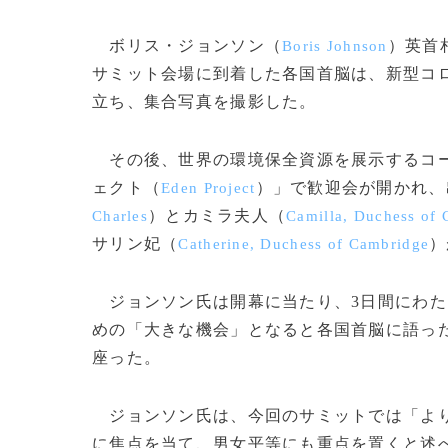
ボリス・ジョンソン（
）英首
Boris Johnson
サミット会場に到着した各国首脳は、新型コ
立ち、集合写真を撮影した。
その後、世界の環境保全資源を展示するコー
ェクト（
）」で歓迎会が開かれ、
Eden Project
）とカミラ夫人（
Charles
Camilla, Duchess of 
サリン妃（
）
Catherine, Duchess of Cambridge
ジョンソン氏は開幕に当たり、3日間にわた
めの「大きな機会」となると各国首脳に語っ
座った。
ジョンソン氏は、今回のサミットでは「より
に焦点を当て、男女平等にも重点を置くと述