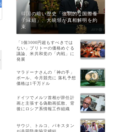
韓国の暗い歴史「強制的な国際養
子縁組」、大統領が真相解明を約
束
。
「1個3000円超もすべきでは
ない」ブリトーの価格めぐる
議論、米共和党の「内戦」に
発展
マラドーナさんの「神の手」
ボール、今月競売に 落札予想
価格は1千万ドル
ドイツでメルツ首相が辞任計
画と主張する偽動画拡散、背
後にロシア系情報工作組織
サウジ、トルコ、パキスタン
が共同防衛協定締結