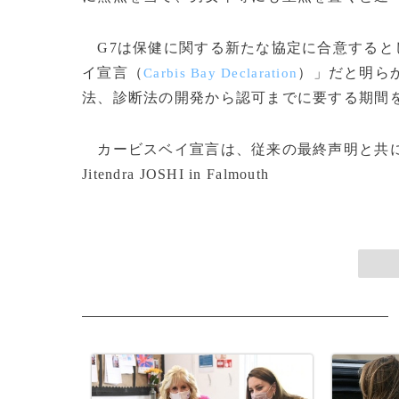
G7は保健に関する新たな協定に合意すると
イ宣言（
）」だと明ら
Carbis Bay Declaration
法、診断法の開発から認可までに要する期間を
カービスベイ宣言は、従来の最終声明と共に13日に公
Jitendra JOSHI in Falmouth