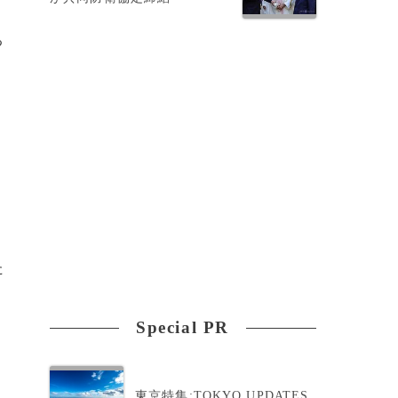
る
た
Special PR
東京特集:TOKYO UPDATES