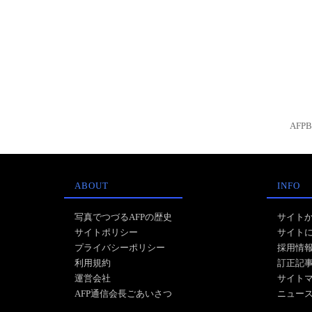
AFP
ABOUT
INFO
写真でつづるAFPの歴史
サイト
サイトポリシー
サイト
プライバシーポリシー
採用情
利用規約
訂正記
運営会社
サイト
AFP通信会長ごあいさつ
ニュー