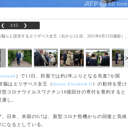
❮
1/15
❯
脳らと談笑するエリザベス女王（右から3人目、2021年6月11日撮影）
）で11日、対面では約2年ぶりとなる先進7か国
ornwall
首脳はエリザベス女王（
）の歓待を受け
Queen Elizabeth II
型コロナウイルスワクチン10億回分の寄付を誓約すると
見通し。
、日本、米国のG7は、新型コロナ危機からの回復と気候
ぎになるとしている。