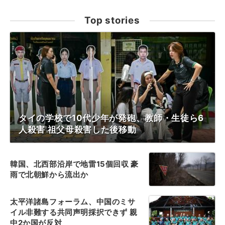
Top stories
タイの学校で10代少年が発砲、教師・生徒ら6
人殺害 祖父母殺害した後移動
韓国、北西部沿岸で地雷15個回収 豪
雨で北朝鮮から流出か
太平洋諸島フォーラム、中国のミサ
イル非難する共同声明採択できず 親
中2か国が反対