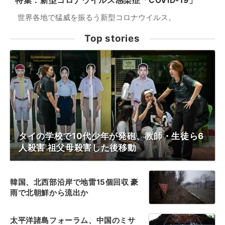
特集：新型コロナウイルス感染症「COVID-19」
世界各地で猛威を振るう新型コロナウイルス。
Top stories
タイの学校で10代少年が発砲、教師・生徒ら6
人殺害 祖父母殺害した後移動
韓国、北西部沿岸で地雷15個回収 豪
雨で北朝鮮から流出か
太平洋諸島フォーラム、中国のミサ