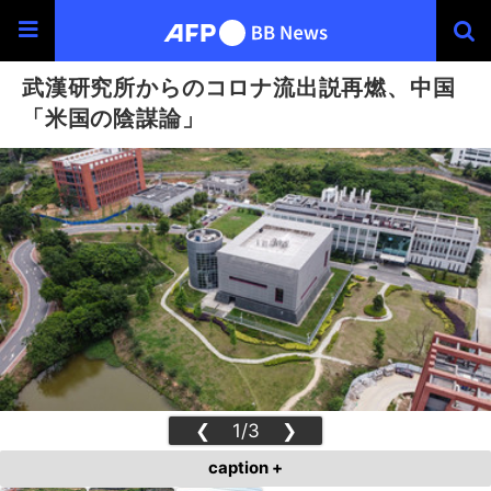
武漢研究所からのコロナ流出説再燃、中国
「米国の陰謀論」
❮
1/3
❯
caption +