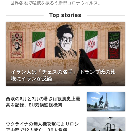
世界各地で猛威を振るう新型コロナウイルス。
Top stories
イラン人は「チェスの名手」 トランプ氏の比
喩にイランが反論
西欧の6月と7月の暑さは観測史上最
高を記録、EU気候監視機関
ウクライナの無人機攻撃によりロシ
ア中部で12人死亡、39人負傷