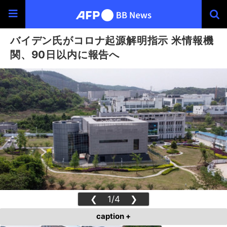
バイデン氏がコロナ起源解明指示 米情報機
関、90日以内に報告へ
❮
1/4
❯
caption +