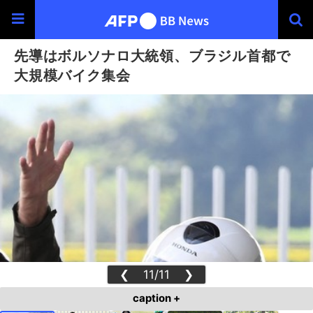
先導はボルソナロ大統領、ブラジル首都で
大規模バイク集会
❮
11/11
❯
caption +