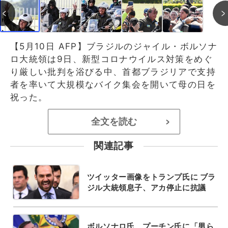
【5月10日 AFP】ブラジルのジャイル・ボルソナ
ロ大統領は9日、新型コロナウイルス対策をめぐ
り厳しい批判を浴びる中、首都ブラジリアで支持
者を率いて大規模なバイク集会を開いて母の日を
祝った。
全文を読む
>
関連記事
ツイッター画像をトランプ氏に ブラ
ジル大統領息子、アカ停止に抗議
ボルソナロ氏、プーチン氏に「男ら