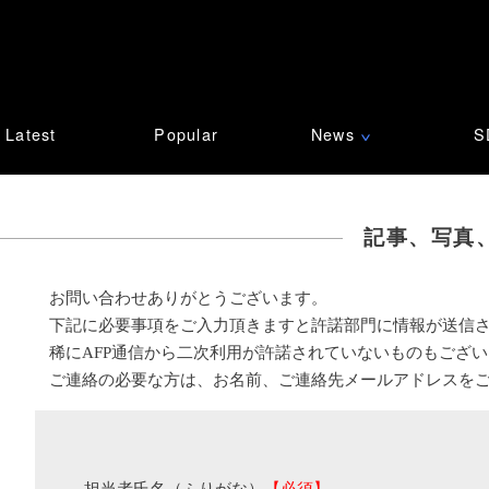
Latest
Popular
News
S
∨
記事、写真
お問い合わせありがとうございます。
下記に必要事項をご入力頂きますと許諾部門に情報が送信
稀にAFP通信から二次利用が許諾されていないものもござ
ご連絡の必要な方は、お名前、ご連絡先メールアドレスを