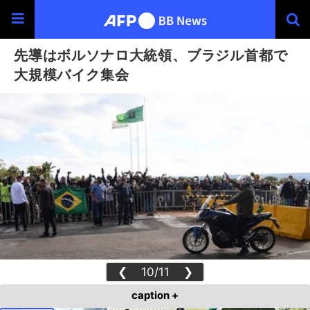
先導はボルソナロ大統領、ブラジル首都で
大規模バイク集会
❮
10/11
❯
caption +