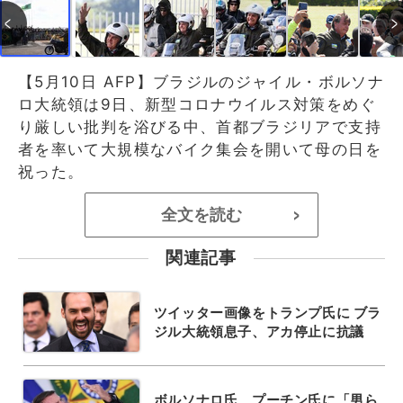
【5月10日 AFP】ブラジルのジャイル・ボルソナ
ロ大統領は9日、新型コロナウイルス対策をめぐ
り厳しい批判を浴びる中、首都ブラジリアで支持
者を率いて大規模なバイク集会を開いて母の日を
祝った。
全文を読む
>
関連記事
ツイッター画像をトランプ氏に ブラ
ジル大統領息子、アカ停止に抗議
ボルソナロ氏、プーチン氏に「男ら