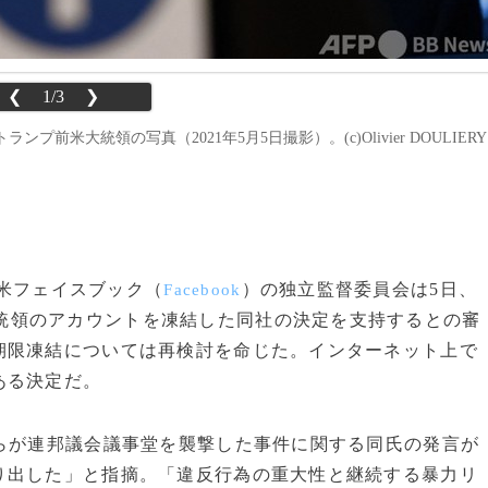
❮
1/3
❯
大統領の写真（2021年5月5日撮影）。(c)Olivier DOULIERY 
、米フェイスブック（
）の独立監督委員会は5日、
Facebook
統領のアカウントを凍結した同社の決定を支持するとの審
期限凍結については再検討を命じた。インターネット上で
ある決定だ。
らが連邦議会議事堂を襲撃した事件に関する同氏の発言が
り出した」と指摘。「違反行為の重大性と継続する暴力リ