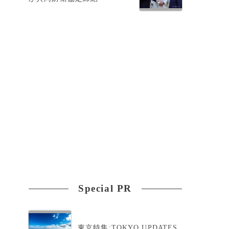
再
Special PR
東京特集:TOKYO UPDATES