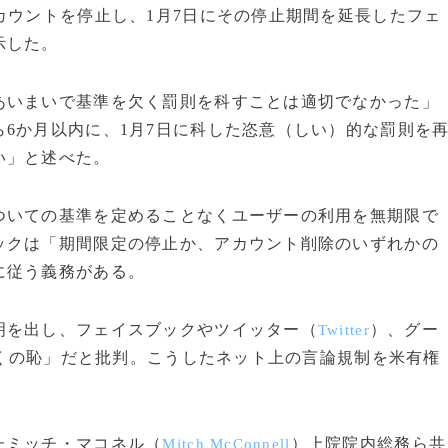
カウントを停止し、1月7日にその停止期間を延長したフェ
示した。
いまいで基準を欠く罰則を科すことは適切でなかった」
6か月以内に、1月7日に科した恣意（しい）的な罰則を
い」と述べた。
いての基準を定めることなくユーザーの利用を無期限で
ックは「期間限定の停止か、アカウント削除のいずれかの
に従う義務がある。
を出し、フェイスブックやツイッター（
）、グー
Twitter
くの恥」だと批判。こうしたネット上の言論規制を米有権
たミッチ・マコネル（
）上院院内総務ら共
Mitch McConnell