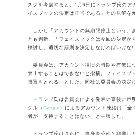
スクを考慮すると、1月6日にトランプ氏のア
イスブックの決定は正当である」との見解を
しかし「アカウントの無期限停止という、あ
とも判断。「フェイスブックは今回の決定から
検討し、適切な罰則を決定しなければいけな
委員会は、アカウント復旧の時期や有無につ
禁止することはできないと指摘。フェイスブ
措置をとれる」とした。同社は委員会の決定
トランプ氏は委員会による発表の直後に声明
グル（
）によるアカウント凍結は「全
Google
者が「支持することはない」と主張した。
トランプ氏はさらに、自身を公然と非難し