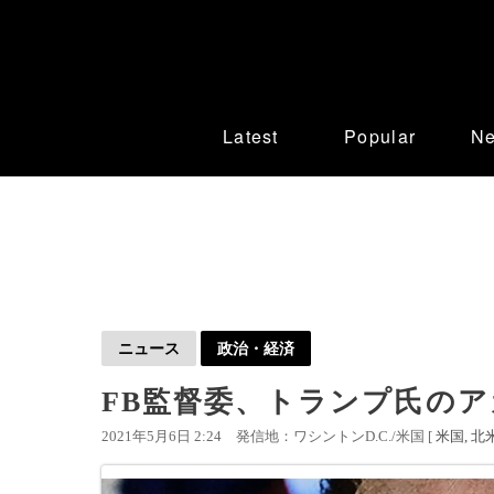
Latest
Popular
N
ニュース
政治・経済
FB監督委、トランプ氏の
2021年5月6日 2:24
発信地：ワシントンD.C./米国 [
米国
北