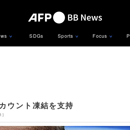
ews
SDGs
Sports
Focus
P
∨
∨
∨
アカウント凍結を支持
米
]