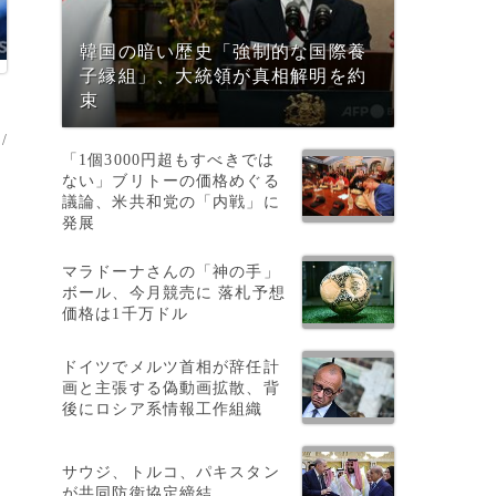
韓国の暗い歴史「強制的な国際養
子縁組」、大統領が真相解明を約
束
/
「1個3000円超もすべきでは
ない」ブリトーの価格めぐる
議論、米共和党の「内戦」に
発展
マラドーナさんの「神の手」
ボール、今月競売に 落札予想
価格は1千万ドル
ドイツでメルツ首相が辞任計
画と主張する偽動画拡散、背
後にロシア系情報工作組織
サウジ、トルコ、パキスタン
が共同防衛協定締結