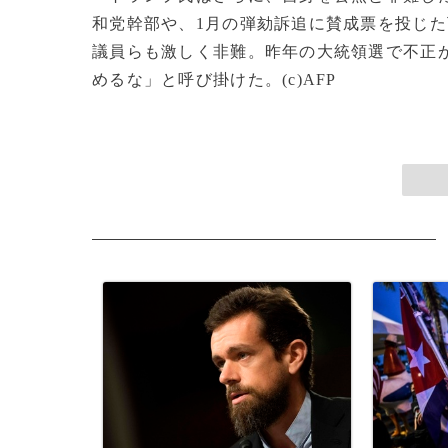
和党幹部や、1月の弾劾訴追に賛成票を投じた
議員らも激しく非難。昨年の大統領選で不正
めるな」と呼び掛けた。(c)AFP