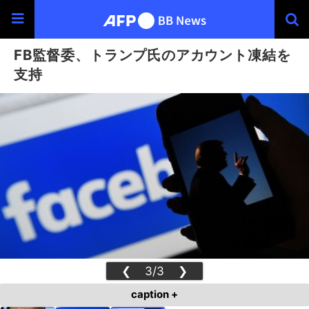
FB監督委、トランプ氏のアカウント凍結を
支持
❮
3/3
❯
caption +