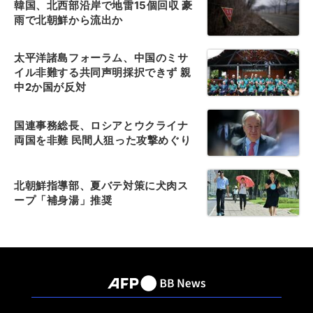
韓国、北西部沿岸で地雷15個回収 豪
雨で北朝鮮から流出か
太平洋諸島フォーラム、中国のミサ
イル非難する共同声明採択できず 親
中2か国が反対
国連事務総長、ロシアとウクライナ
両国を非難 民間人狙った攻撃めぐり
北朝鮮指導部、夏バテ対策に犬肉ス
ープ「補身湯」推奨