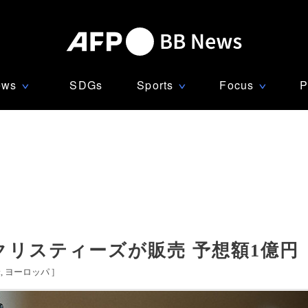
ews
SDGs
Sports
Focus
P
∨
∨
∨
リスティーズが販売 予想額1億円
米
ヨーロッパ
]