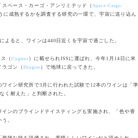
スペース・カーゴ・アンリミテッド（
Space Cargo
うに成熟するかを調査する研究の一環で、宇宙に送り込ん
によると、ワインは440日近くを宇宙で過ごした。
ナス（
）に載せられISSに運ばれ、今年1月14日に米
Cygnus
ドラゴン（
）で地球に戻ってきた。
Dragon
ワイン研究所で3月に行われた試験で12本のワインは「
題なく耐えた」と判断された。
インのブラインドテイスティングも実施され、「色や香
いう。
複雑な味を評価され、素晴らしいワインだと認められ