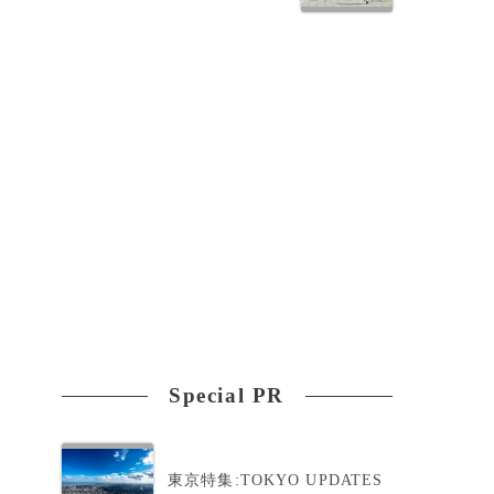
準
Special PR
東京特集:TOKYO UPDATES