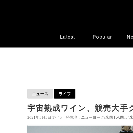
Latest
Popular
N
ニュース
ライフ
宇宙熟成ワイン、競売大手ク
2021年5月5日 17:45
発信地：ニューヨーク/米国 [
米国
北