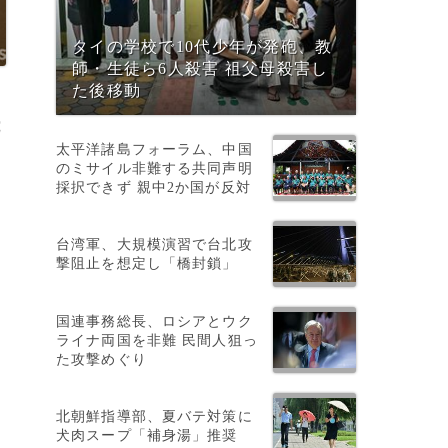
タイの学校で10代少年が発砲、教
師・生徒ら6人殺害 祖父母殺害し
た後移動
究
太平洋諸島フォーラム、中国
のミサイル非難する共同声明
採択できず 親中2か国が反対
台湾軍、大規模演習で台北攻
撃阻止を想定し「橋封鎖」
国連事務総長、ロシアとウク
ライナ両国を非難 民間人狙っ
た攻撃めぐり
北朝鮮指導部、夏バテ対策に
犬肉スープ「補身湯」推奨