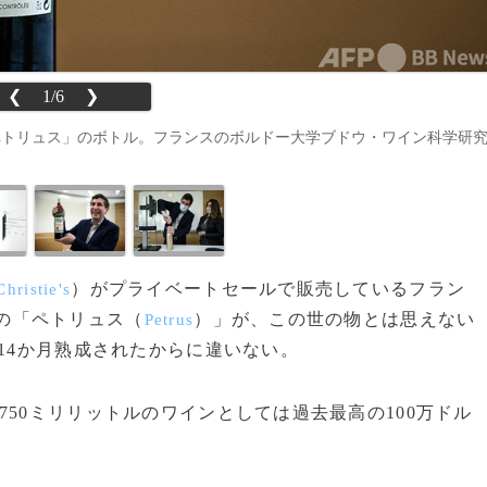
❮
1/6
❯
ペトリュス」のボトル。フランスのボルドー大学ブドウ・ワイン科学研
）がプライベートセールで販売しているフラン
Christie's
年の「ペトリュス（
）」が、この世の物とは思えない
Petrus
14か月熟成されたからに違いない。
50ミリリットルのワインとしては過去最高の100万ドル