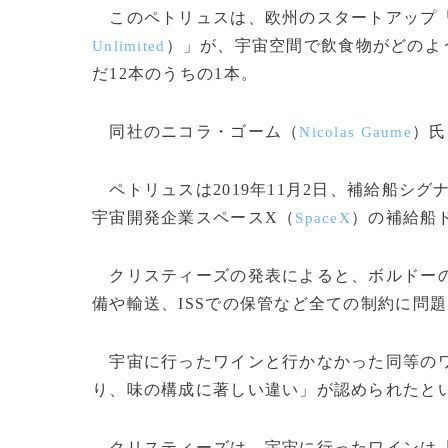
このペトリュスは、欧州のスタートアップ「
）」が、宇宙空間で飲食物がどのよ
Unlimited
だ12本のうちの1本。
同社のニコラ・ゴーム（
）氏
Nicolas Gaume
ペトリュスは2019年11月2日、補給船シグ
宇宙開発企業スペースX（
）の補給船
SpaceX
クリスティーズの発表によると、ボルドーの
備や輸送、ISSでの保管など全ての制約に問
宇宙に行ったワインと行かなかった同等のワ
り、味の構成に著しい違い」が認められたと
クリスティーズは、宇宙に行ったワインは「