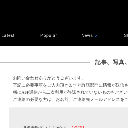
Latest
Popular
News
S
∨
記事、写真
お問い合わせありがとうございます。
下記に必要事項をご入力頂きますと許諾部門に情報が送信
稀にAFP通信から二次利用が許諾されていないものもござ
ご連絡の必要な方は、お名前、ご連絡先メールアドレスを