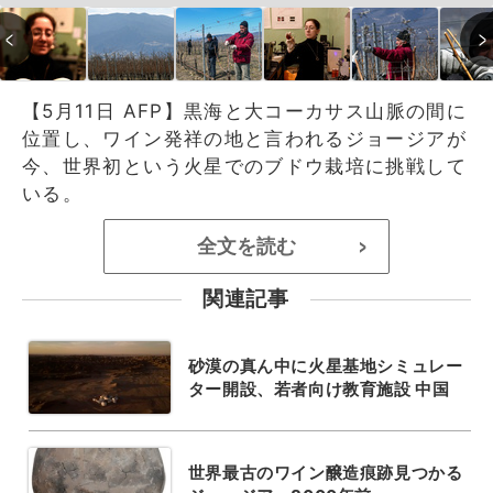
【5月11日 AFP】黒海と大コーカサス山脈の間に
位置し、ワイン発祥の地と言われるジョージアが
今、世界初という火星でのブドウ栽培に挑戦して
いる。
全文を読む
>
関連記事
砂漠の真ん中に火星基地シミュレー
ター開設、若者向け教育施設 中国
世界最古のワイン醸造痕跡見つかる