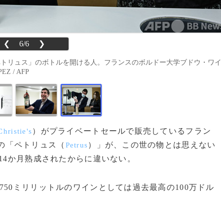
❮
6/6
❯
ペトリュス」のボトルを開ける人。フランスのボルドー大学ブドウ・ワ
Z / AFP
）がプライベートセールで販売しているフラン
Christie's
年の「ペトリュス（
）」が、この世の物とは思えない
Petrus
14か月熟成されたからに違いない。
50ミリリットルのワインとしては過去最高の100万ドル