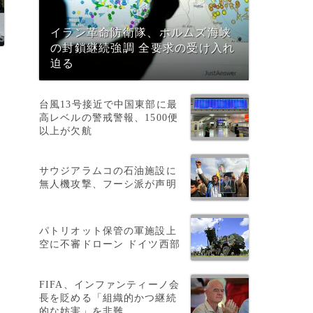
イラン革命防衛隊、ホルムズ海峡
の封鎖継続強調 全要求の受け入れ
迫る
イ
台風13号接近で中国東部に最
高レベルの警戒警報、1500便
以上が欠航
サウジアラムコの石油施設に
無人機攻撃、フーシ派が声明
パトリオット保管の軍施設上
空に不審ドローン ドイツ西部
FIFA、インファンティーノ会
長を貶める「組織的かつ継続
的な妨害」を非難