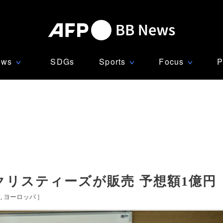
ews
SDGs
Sports
Focus
P
∨
∨
∨
リスティーズが販売 予想額1億円
米
ヨーロッパ
]