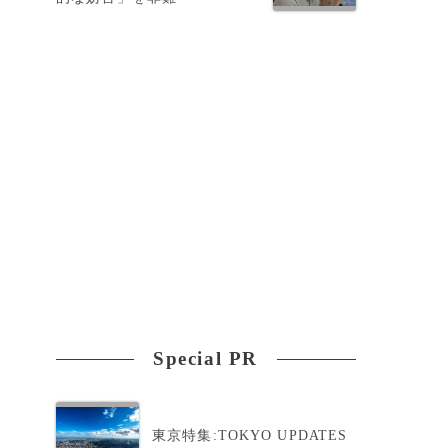
準
Special PR
東京特集:TOKYO UPDATES