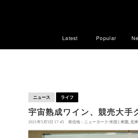
Latest
Popular
N
ニュース
ライフ
宇宙熟成ワイン、競売大手ク
2021年5月5日 17:45
発信地：ニューヨーク/米国 [
米国
北