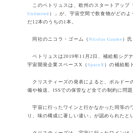
このペトリュスは、欧州のスタートアップ「
）」が、宇宙空間で飲食物がどのよ
Unlimited
だ12本のうちの1本。
同社のニコラ・ゴーム（
）氏
Nicolas Gaume
ペトリュスは2019年11月2日、補給船シグ
宇宙開発企業スペースX（
）の補給船
SpaceX
クリスティーズの発表によると、ボルドーの
備や輸送、ISSでの保管など全ての制約に問
宇宙に行ったワインと行かなかった同等のワ
り、味の構成に著しい違い」が認められたと
クリスティーズは、宇宙に行ったワインは「