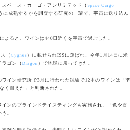
スペース・カーゴ・アンリミテッド（
Space Cargo
うに成熟するかを調査する研究の一環で、宇宙に送り込ん
によると、ワインは440日近くを宇宙で過ごした。
ナス（
）に載せられISSに運ばれ、今年1月14日に米
Cygnus
ドラゴン（
）で地球に戻ってきた。
Dragon
ワイン研究所で3月に行われた試験で12本のワインは「
題なく耐えた」と判断された。
インのブラインドテイスティングも実施され、「色や香
いう。
複雑な味を評価され、素晴らしいワインだと認められ