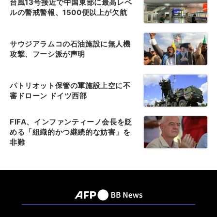
台風13号接近で中国東部に最高レベ
ルの警戒警報、1500便以上が欠航
サウジアラムコの石油施設に無人機
攻撃、フーシ派が声明
パトリオット保管の軍施設上空に不
審ドローン ドイツ西部
FIFA、インファンティーノ会長を貶
める「組織的かつ継続的な妨害」を
非難