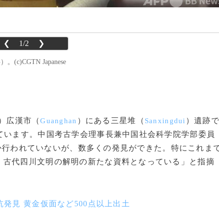
❮
1/2
❯
CGTN Japanese
）広漢市（
）にある三星堆（
）遺跡
Guanghan
Sanxingdui
ています。中国考古学会理事長兼中国社会科学院学部委員
か行われていないが、数多くの発見ができた。特にこれま
、古代四川文明の解明の新たな資料となっている」と指摘
発見 黄金仮面など500点以上出土