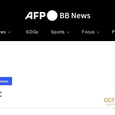
ews
SDGs
Sports
Focus
P
∨
∨
∨
anese
と