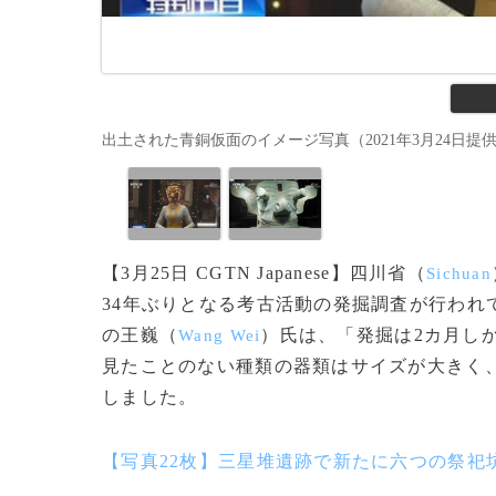
出土された青銅仮面のイメージ写真（2021年3月24日提供）。(c)
【3月25日 CGTN Japanese】四川省（
Sichuan
34年ぶりとなる考古活動の発掘調査が行われ
の王巍（
）氏は、「発掘は2カ月し
Wang Wei
見たことのない種類の器類はサイズが大きく
しました。
【写真22枚】三星堆遺跡で新たに六つの祭祀坑