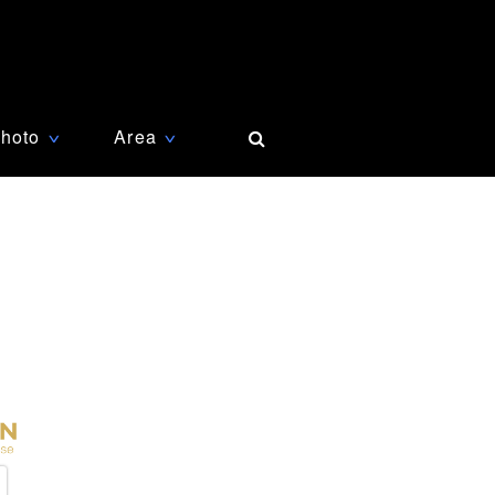
hoto
Area
∨
∨