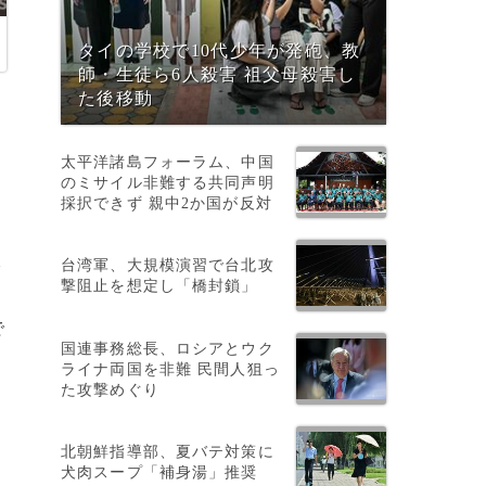
タイの学校で10代少年が発砲、教
師・生徒ら6人殺害 祖父母殺害し
た後移動
太平洋諸島フォーラム、中国
のミサイル非難する共同声明
採択できず 親中2か国が反対
台湾軍、大規模演習で台北攻
で
撃阻止を想定し「橋封鎖」
で
国連事務総長、ロシアとウク
ライナ両国を非難 民間人狙っ
た攻撃めぐり
北朝鮮指導部、夏バテ対策に
犬肉スープ「補身湯」推奨