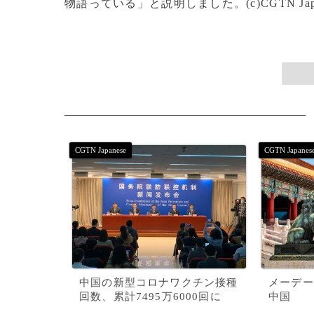
物語っている」と説明しました。(c)CGTN Japane
中国の新型コロナワクチン接種
メーデー
回数、累計7495万6000回に
中国