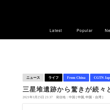
Latest
Popular
N
ニュース
ライフ
From China
CGTN Jap
三星堆遺跡から驚きが続々
2021年3月25日 23:37
発信地：中国 [
中国
中国・台湾
]