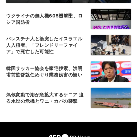
ウクライナの無人機605機撃墜、ロ
シア国防省
パレスチナ人と衝突したイスラエル
人入植者、「フレンドリーファイ
ア」で死亡した可能性
韓国サッカー協会を家宅捜索、洪明
甫前監督就任めぐり業務妨害の疑い
気候変動で湖が急拡大するケニア 迫
る水没の危機とワニ・カバの襲撃