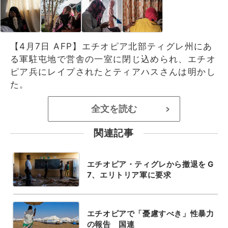
【4月7日 AFP】エチオピア北部ティグレ州にあ
る軍駐屯地で営舎の一室に閉じ込められ、エチオ
ピア兵にレイプされたとティアハスさんは明かし
た。
全文を読む
>
関連記事
エチオピア・ティグレから撤退を G
7、エリトリア軍に要求
エチオピアで「憂慮すべき」性暴力
の報告 国連