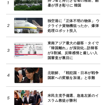
持つ者と持たざる者の格差、酷
1
暑が浮き彫りに 韓国
独空港に「正体不明の物体」 ウ
2
クライナ貨物機狙ったか、爆弾
処理ロボット投入
東南アジア最大の顧客・タイで
「韓国離れ」が深刻化…訪韓客
3
が3割減、反韓感情と厳しい入
国審査が裏目に
北朝鮮、「戦犯国・日本が戦争
4
国家への変貌を加速」と非難
米民主党予備選、急進左派のイ
5
スラム教徒が勝利