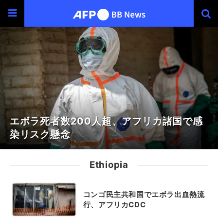
エボラ死者数200人超、アフリカ諸国で感
染リスク懸念
Ethiopia
コンゴ民主共和国でエボラ出血熱流
行、アフリカCDC