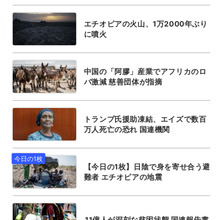
エチオピアの火山、1万2000年ぶり
に噴火
中国の「阿膠」産業でアフリカのロ
バ激減 慈善団体が指摘
トランプ氏援助凍結、エイズで数百
万人死亡の恐れ 国連機関
【今日の1枚】日陰で身を寄せ合う避
難者 エチオピアの地震
11億人が深刻な貧困状態 国連報告書