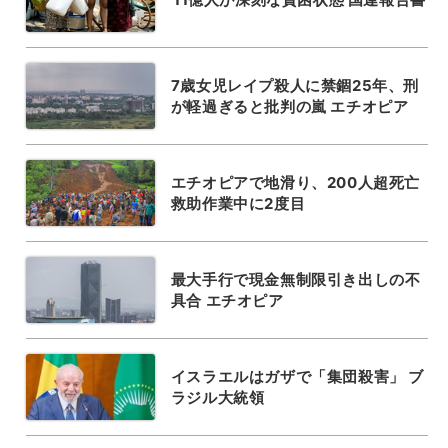
7歳女児レイプ殺人に禁錮25年、刑
が軽過ぎると批判の嵐 エチオピア
エチオピアで地滑り、200人超死亡
救助作業中に2度目
最大手行で現金無制限引き出しの不
具合 エチオピア
イスラエルはガザで「集団殺害」 ブ
ラジル大統領