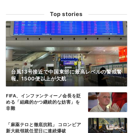
Top stories
台風13号接近で中国東部に最高レベルの警戒警
報、1500便以上が欠航
FIFA、インファンティーノ会長を貶
める「組織的かつ継続的な妨害」を
非難
「麻薬テロと徹底抗戦」 コロンビア
新大統領就任翌日に連続爆破