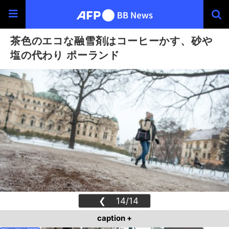
茶色のエコな融雪剤はコーヒーかす、砂や
塩の代わり ポーランド
❮
14/14
❯
caption +