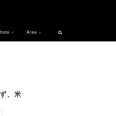
hoto
Area
∨
∨
ず、米