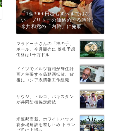
「1個3000円超もすべきではな
い」ブリトーの価格めぐる議論、
米共和党の「内戦」に発展
日
マラドーナさんの「神の手」
ボール、今月競売に 落札予想
価格は1千万ドル
ドイツでメルツ首相が辞任計
画と主張する偽動画拡散、背
後にロシア系情報工作組織
サウジ、トルコ、パキスタン
が共同防衛協定締結
米連邦高裁、ホワイトハウス
宴会場建設を差し止め トラン
プ氏は上訴へ