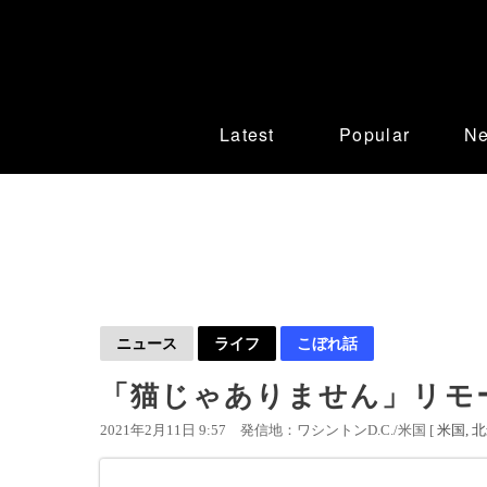
Latest
Popular
N
ニュース
ライフ
こぼれ話
「猫じゃありません」リモ
2021年2月11日 9:57
発信地：ワシントンD.C./米国 [
米国
北