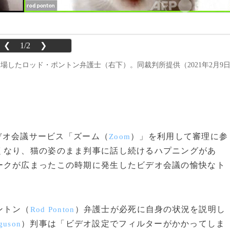
❮
1/2
❯
場したロッド・ポントン弁護士（右下）。同裁判所提供（2021年2月9
ビデオ会議サービス「ズーム（
）」を利用して審理に参
Zoom
くなり、猫の姿のまま判事に話し続けるハプニングがあ
ークが広まったこの時期に発生したビデオ会議の愉快なト
ントン（
）弁護士が必死に自身の状況を説明し
Rod Ponton
）判事は「ビデオ設定でフィルターがかかってしま
guson