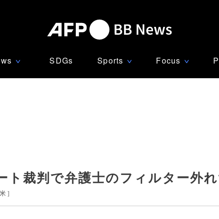
ews
SDGs
Sports
Focus
P
∨
∨
∨
ート裁判で弁護士のフィルター外れ
米
]