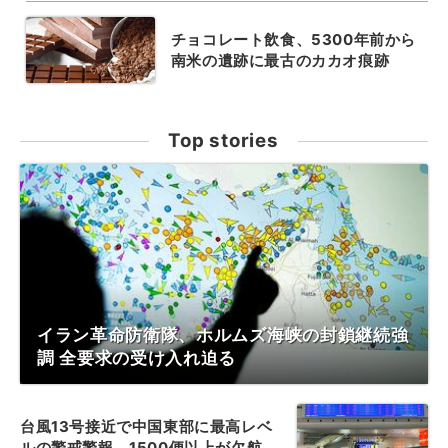
チョコレート飲食、5300年前から
南米の遺跡に最古のカカオ痕跡
Top stories
イラン革命防衛隊、ホルムズ海峡の封鎖継続強
調 全要求の受け入れ迫る
台風13号接近で中国東部に最高レベ
ルの警戒警報、1500便以上が欠航