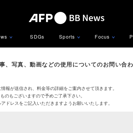
ews
SDGs
Sports
Focus
P
∨
∨
∨
事、写真、動画などの使用についてのお問い合
に情報が送信され、料金等の詳細をご案内させて頂きます。
いものもございますので予めご了承下さい。
ルアドレスをご記入いただきますようお願いいたします。