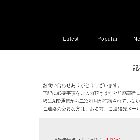
Latest
Popular
N
記
お問い合わせありがとうございます。
下記に必要事項をご入力頂きますと許諾部門
稀にAFP通信から二次利用が許諾されていな
ご連絡の必要な方は、お名前、ご連絡先メー