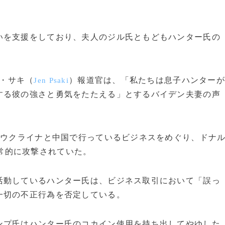
を支援をしており、夫人のジル氏ともどもハンター氏の
・サキ（
）報道官は、「私たちは息子ハンター
Jen Psaki
する彼の強さと勇気をたたえる」とするバイデン夫妻の声
はウクライナと中国で行っているビジネスをめぐり、ドナ
常的に攻撃されていた。
動しているハンター氏は、ビジネス取引において「誤っ
一切の不正行為を否定している。
プ氏はハンター氏のコカイン使用を持ち出してやゆした