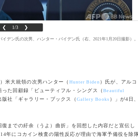
❮
1/3
❯
イデン氏の次男、ハンター・バイデン氏（右、2021年1月20日撮影）
）米大統領の次男ハンター（
）氏が、アルコ
Hunter Biden
語った回顧録「ビューティフル・シングス（
Beautiful
出版社「ギャラリー・ブックス（
）」が4日
Gallery Books
復までの紆余（うよ）曲折」を回想した内容だと宣伝し
014年にコカイン検査の陽性反応が理由で海軍予備役を除