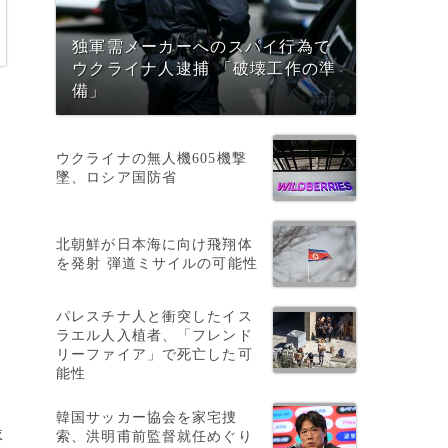
独軍需メーカーへのスパイ行為で
ウクライナ人逮捕 「破壊工作の準
備」
。
ウクライナの無人機605機撃
墜、ロシア国防省
北朝鮮が日本海に向け飛翔体
を発射 弾道ミサイルの可能性
パレスチナ人と衝突したイス
、
ラエル人入植者、「フレンド
リーファイア」で死亡した可
能性
韓国サッカー協会を家宅捜
隊
索、洪明甫前監督就任めぐり