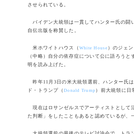
させられている。
バイデン大統領は一貫してハンター氏の闘い
自伝出版を称賛した。
米ホワイトハウス（
）のジェン
White House
（中略）自分の依存症について公に語ろうと
明を読み上げた。
昨年11月3日の米大統領選前、ハンター氏
ド・トランプ（
）前大統領に日
Donald Trump
現在はロサンゼルスでアーティストとして活
た判断」をしたこともあると認めているが、
大統領選前の最後のテレビ討論会で、トラン