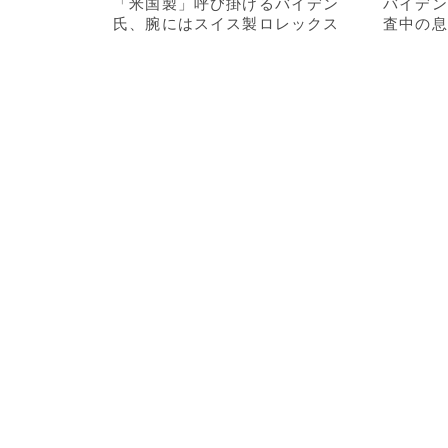
「米国製」呼び掛けるバイデン
バイデン
氏、腕にはスイス製ロレックス
査中の息