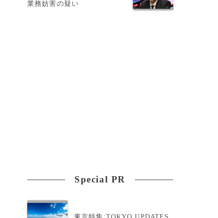
業務妨害の疑い
が
ル
Special PR
東京特集:TOKYO UPDATES