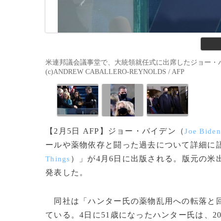
米連邦議会議事堂で、大統領就任式に出席したジョー・バ
(c)ANDREW CABALLERO-REYNOLDS / AFP
【2月5日 AFP】ジョー・バイデン（
Joe Biden
ールや薬物依存と闘った過去について詳細に
）」が4月6日に出版される。版元の米
Things
発表した。
同社は「ハンター氏の薬物乱用への転落と回
ている。4日に51歳になったハンター氏は、2