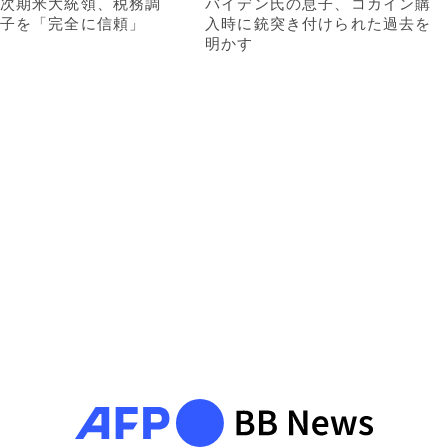
次期米大統領、税務調
バイデン氏の息子、コカイン購
子を「完全に信頼」
入時に銃突き付けられた過去を
明かす