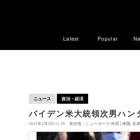
Latest
Popular
N
ニュース
政治・経済
バイデン米大統領次男ハン
2021年2月5日 11:59
発信地：ニューヨーク/米国 [
米国
北