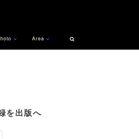
hoto
Area
∨
∨
録を出版へ