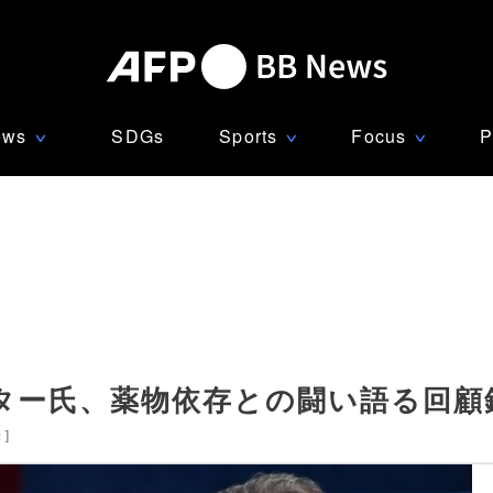
ews
SDGs
Sports
Focus
P
∨
∨
∨
ター氏、薬物依存との闘い語る回顧
米
]