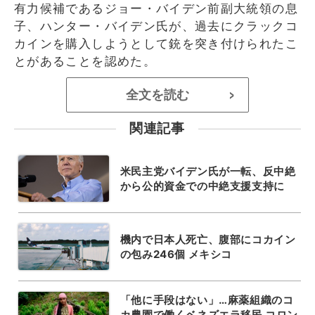
有力候補であるジョー・バイデン前副大統領の息
子、ハンター・バイデン氏が、過去にクラックコ
カインを購入しようとして銃を突き付けられたこ
とがあることを認めた。
全文を読む
>
関連記事
米民主党バイデン氏が一転、反中絶
から公的資金での中絶支援支持に
機内で日本人死亡、腹部にコカイン
の包み246個 メキシコ
「他に手段はない」…麻薬組織のコ
カ農園で働くベネズエラ移民 コロン