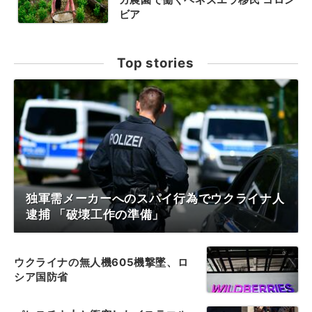
ビア
Top stories
独軍需メーカーへのスパイ行為でウクライナ人
逮捕 「破壊工作の準備」
ウクライナの無人機605機撃墜、ロ
シア国防省