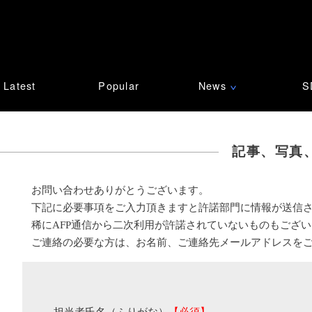
Latest
Popular
News
S
∨
記事、写真
お問い合わせありがとうございます。
下記に必要事項をご入力頂きますと許諾部門に情報が送信
稀にAFP通信から二次利用が許諾されていないものもござ
ご連絡の必要な方は、お名前、ご連絡先メールアドレスを