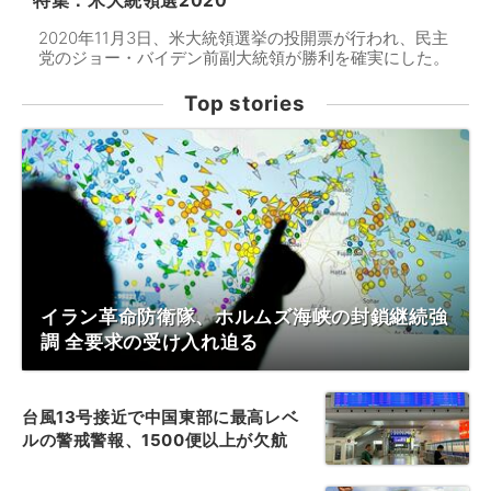
特集：米大統領選2020
2020年11月3日、米大統領選挙の投開票が行われ、民主
党のジョー・バイデン前副大統領が勝利を確実にした。
Top stories
イラン革命防衛隊、ホルムズ海峡の封鎖継続強
調 全要求の受け入れ迫る
台風13号接近で中国東部に最高レベ
ルの警戒警報、1500便以上が欠航