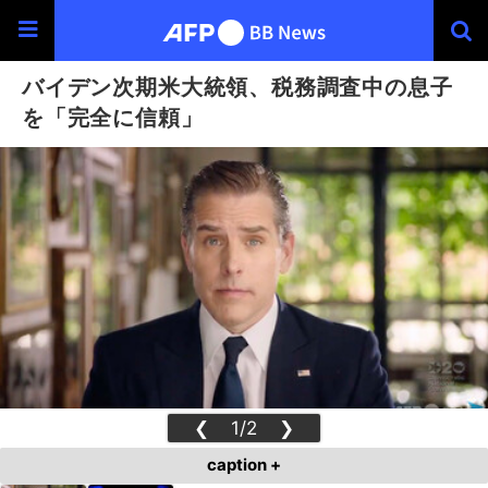
バイデン次期米大統領、税務調査中の息子
を「完全に信頼」
❮
1/2
❯
caption +