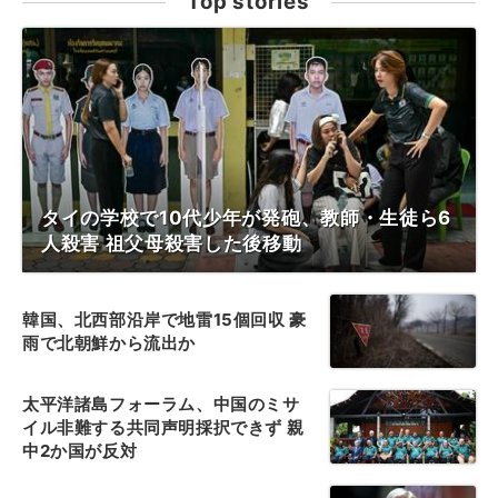
Top stories
タイの学校で10代少年が発砲、教師・生徒ら6
人殺害 祖父母殺害した後移動
韓国、北西部沿岸で地雷15個回収 豪
雨で北朝鮮から流出か
太平洋諸島フォーラム、中国のミサ
イル非難する共同声明採択できず 親
中2か国が反対