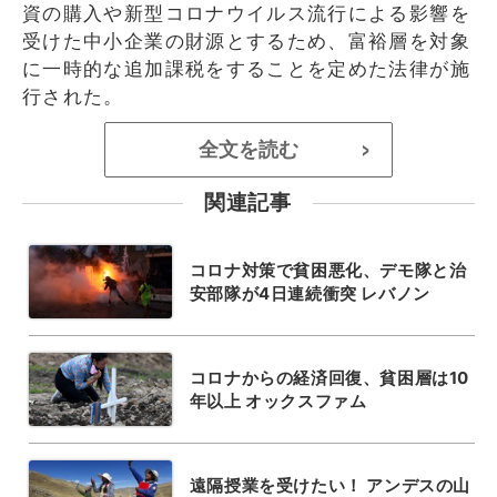
資の購入や新型コロナウイルス流行による影響を
受けた中小企業の財源とするため、富裕層を対象
に一時的な追加課税をすることを定めた法律が施
行された。
全文を読む
>
関連記事
コロナ対策で貧困悪化、デモ隊と治
安部隊が4日連続衝突 レバノン
コロナからの経済回復、貧困層は10
年以上 オックスファム
遠隔授業を受けたい！ アンデスの山