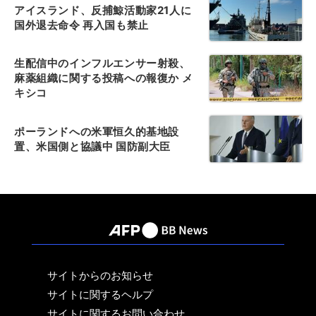
アイスランド、反捕鯨活動家21人に
国外退去命令 再入国も禁止
生配信中のインフルエンサー射殺、
麻薬組織に関する投稿への報復か メ
キシコ
ポーランドへの米軍恒久的基地設
置、米国側と協議中 国防副大臣
サイトからのお知らせ
サイトに関するヘルプ
サイトに関するお問い合わせ