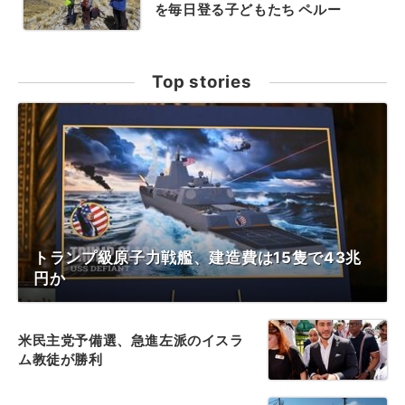
を毎日登る子どもたち ペルー
Top stories
トランプ級原子力戦艦、建造費は15隻で43兆
円か
米民主党予備選、急進左派のイスラ
ム教徒が勝利