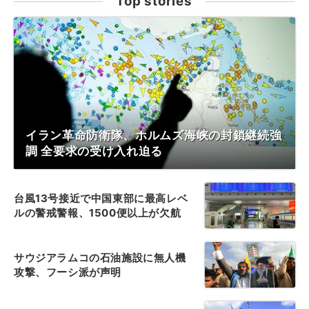
Top stories
イラン革命防衛隊、ホルムズ海峡の封鎖継続強
調 全要求の受け入れ迫る
台風13号接近で中国東部に最高レベ
ルの警戒警報、1500便以上が欠航
サウジアラムコの石油施設に無人機
攻撃、フーシ派が声明