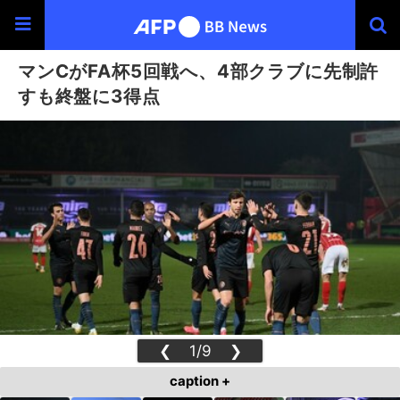
マンCがFA杯5回戦へ、4部クラブに先制許
すも終盤に3得点
❮
1/9
❯
caption +