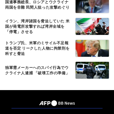
国連事務総長、ロシアとウクライナ
両国を非難 民間人狙った攻撃めぐり
イラン、湾岸諸国を脅迫していた 米
国が発電所攻撃すれば湾岸全域を
「停電」させる
トランプ氏、米軍のミサイル不足報
道を否定 リークした人物に拘禁刑を
科すと脅迫
独軍需メーカーへのスパイ行為でウ
クライナ人逮捕 「破壊工作の準備」