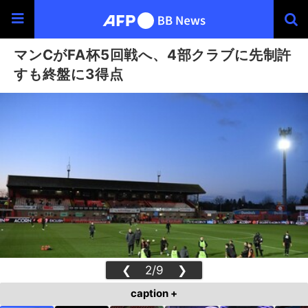
マンCがFA杯5回戦へ、4部クラブに先制許
すも終盤に3得点
❮
2/9
❯
caption +